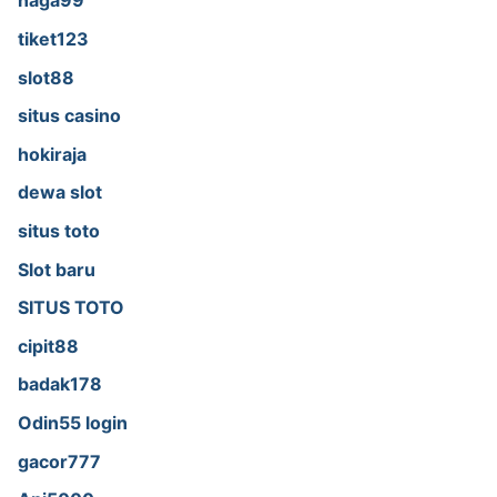
naga99
tiket123
slot88
situs casino
hokiraja
dewa slot
situs toto
Slot baru
SITUS TOTO
cipit88
badak178
Odin55 login
gacor777