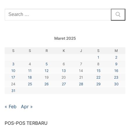
Cari:
Maret 2025
S
S
R
K
J
S
M
1
2
3
4
5
6
7
8
9
10
11
12
13
14
15
16
17
18
19
20
21
22
23
24
25
26
27
28
29
30
31
« Feb
Apr »
POS-POS TERBARU