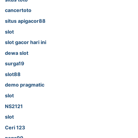
cancertoto
situs apigacor88
slot
slot gacor hari ini
dewa slot
surga19
slot88
demo pragmatic
slot
NS2121
slot
Ceri 123