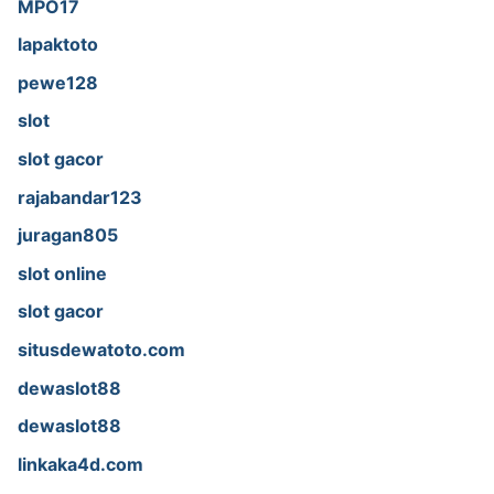
MPO17
lapaktoto
pewe128
slot
slot gacor
rajabandar123
juragan805
slot online
slot gacor
situsdewatoto.com
dewaslot88
dewaslot88
linkaka4d.com