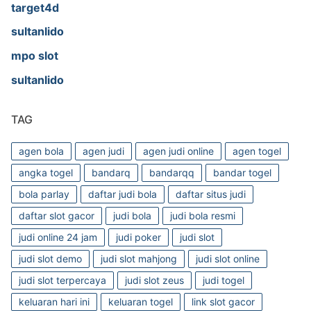
target4d
sultanlido
mpo slot
sultanlido
TAG
agen bola
agen judi
agen judi online
agen togel
angka togel
bandarq
bandarqq
bandar togel
bola parlay
daftar judi bola
daftar situs judi
daftar slot gacor
judi bola
judi bola resmi
judi online 24 jam
judi poker
judi slot
judi slot demo
judi slot mahjong
judi slot online
judi slot terpercaya
judi slot zeus
judi togel
keluaran hari ini
keluaran togel
link slot gacor