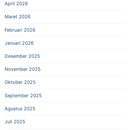
April 2026
Maret 2026
Februari 2026
Januari 2026
Desember 2025
November 2025
Oktober 2025
September 2025
Agustus 2025
Juli 2025