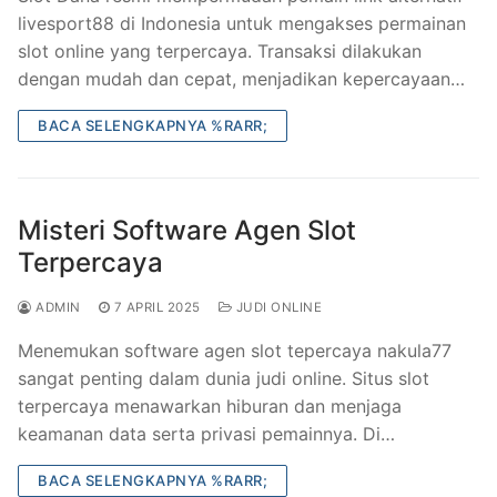
livesport88 di Indonesia untuk mengakses permainan
slot online yang terpercaya. Transaksi dilakukan
dengan mudah dan cepat, menjadikan kepercayaan…
BACA SELENGKAPNYA %RARR;
Misteri Software Agen Slot
Terpercaya
ADMIN
7 APRIL 2025
JUDI ONLINE
Menemukan software agen slot tepercaya nakula77
sangat penting dalam dunia judi online. Situs slot
terpercaya menawarkan hiburan dan menjaga
keamanan data serta privasi pemainnya. Di…
BACA SELENGKAPNYA %RARR;