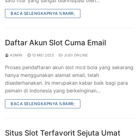
satu fitur yang sangat diantisipasi oleh…
BACA SELENGKAPNYA %RARR;
Daftar Akun Slot Cuma Email
ADMIN
13 MEI 2025
JUDI ONLINE
Proses pendaftaran akun slot mcd bola yang sekarang
hanya menggunakan alamat email, telah
disederhanakan. Ini merupakan kabar baik bagi para
pemain di Indonesia yang berkeinginan…
BACA SELENGKAPNYA %RARR;
Situs Slot Terfavorit Sejuta Umat