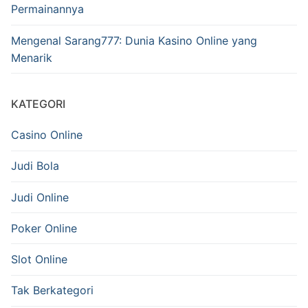
Permainannya
Mengenal Sarang777: Dunia Kasino Online yang
Menarik
KATEGORI
Casino Online
Judi Bola
Judi Online
Poker Online
Slot Online
Tak Berkategori