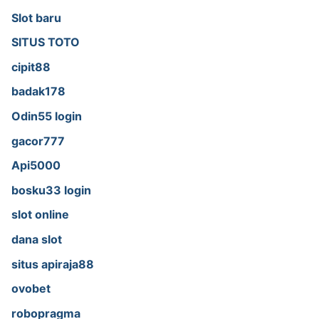
Slot baru
SITUS TOTO
cipit88
badak178
Odin55 login
gacor777
Api5000
bosku33 login
slot online
dana slot
situs apiraja88
ovobet
robopragma