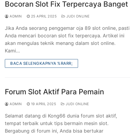
Bocoran Slot Fix Terpercaya Banget
ADMIN
25 APRIL 2025
JUDI ONLINE
Jika Anda seorang penggemar oja 89 slot online, pasti
Anda mencari bocoran slot fix terpercaya. Artikel ini
akan mengulas teknik menang dalam slot online.
Kami…
BACA SELENGKAPNYA %RARR;
Forum Slot Aktif Para Pemain
ADMIN
19 APRIL 2025
JUDI ONLINE
Selamat datang di Kong66 dunia forum slot aktif,
tempat terbaik untuk tips bermain mesin slot.
Bergabung di forum ini, Anda bisa bertukar