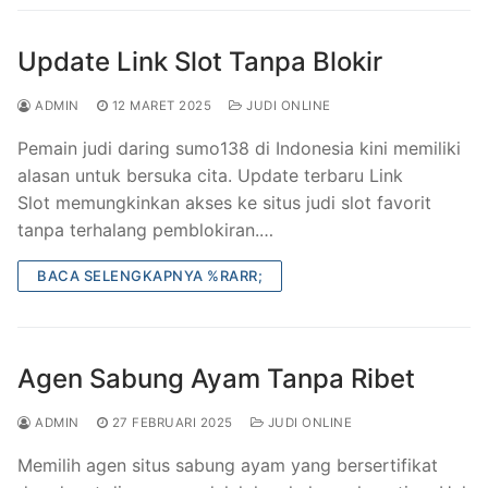
Update Link Slot Tanpa Blokir
ADMIN
12 MARET 2025
JUDI ONLINE
Pemain judi daring sumo138 di Indonesia kini memiliki
alasan untuk bersuka cita. Update terbaru Link
Slot memungkinkan akses ke situs judi slot favorit
tanpa terhalang pemblokiran.…
BACA SELENGKAPNYA %RARR;
Agen Sabung Ayam Tanpa Ribet
ADMIN
27 FEBRUARI 2025
JUDI ONLINE
Memilih agen situs sabung ayam yang bersertifikat