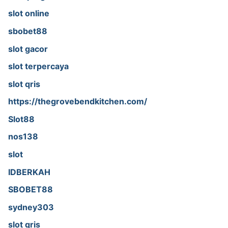
slot online
sbobet88
slot gacor
slot terpercaya
slot qris
https://thegrovebendkitchen.com/
Slot88
nos138
slot
IDBERKAH
SBOBET88
sydney303
slot qris