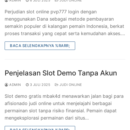
ADMIN
6 JULI 2025
JUDI ONLINE
Perjudian slot online pvp777 login dengan
menggunakan Dana sebagai metode pembayaran
semakin populer di kalangan pemain Indonesia, berkat
proses transaksi yang cepat serta kemudahan akses.…
BACA SELENGKAPNYA %RARR;
Penjelasan Slot Demo Tanpa Akun
ADMIN
3 JULI 2025
JUDI ONLINE
Slot demo gratis mbak4d menawarkan jalan bagi para
afisionado judi online untuk menjelajahi berbagai
permainan slot tanpa risiko finansial. Pemain dapat
mengeksplorasi permainan dari situs…
BACA SELENGKAPNYA %RARR;