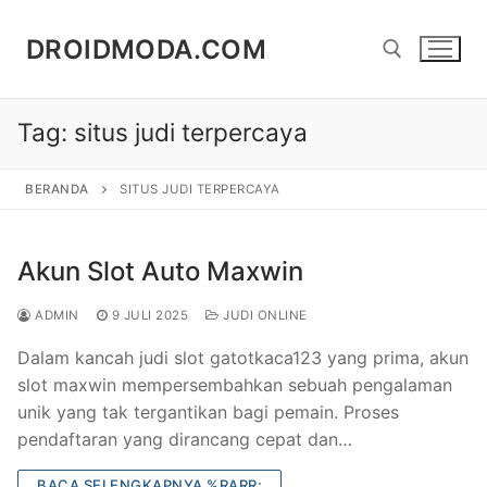
Lompat
ke
DROIDMODA.COM
konten
Tag:
situs judi terpercaya
Cari:
BERANDA
SITUS JUDI TERPERCAYA
Akun Slot Auto Maxwin
ADMIN
9 JULI 2025
JUDI ONLINE
Dalam kancah judi slot gatotkaca123 yang prima, akun
slot maxwin mempersembahkan sebuah pengalaman
unik yang tak tergantikan bagi pemain. Proses
pendaftaran yang dirancang cepat dan…
BACA SELENGKAPNYA %RARR;