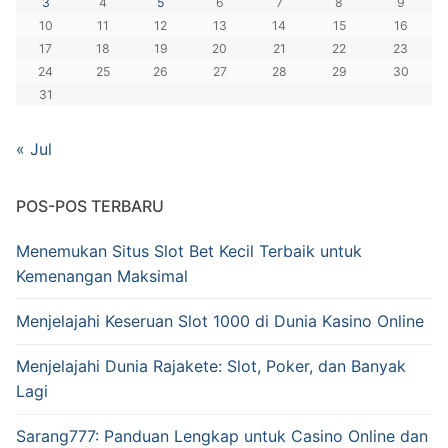
3
4
5
6
7
8
9
10
11
12
13
14
15
16
17
18
19
20
21
22
23
24
25
26
27
28
29
30
31
« Jul
POS-POS TERBARU
Menemukan Situs Slot Bet Kecil Terbaik untuk
Kemenangan Maksimal
Menjelajahi Keseruan Slot 1000 di Dunia Kasino Online
Menjelajahi Dunia Rajakete: Slot, Poker, dan Banyak
Lagi
Sarang777: Panduan Lengkap untuk Casino Online dan