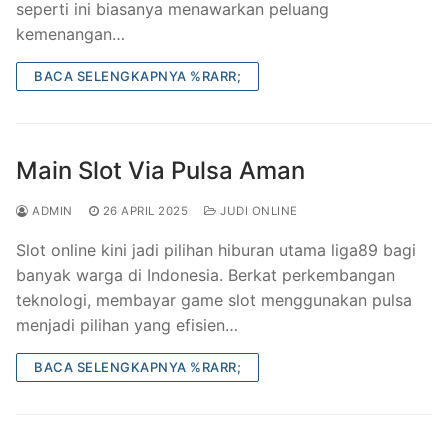
seperti ini biasanya menawarkan peluang
kemenangan…
BACA SELENGKAPNYA %RARR;
Main Slot Via Pulsa Aman
ADMIN
26 APRIL 2025
JUDI ONLINE
Slot online kini jadi pilihan hiburan utama liga89 bagi
banyak warga di Indonesia. Berkat perkembangan
teknologi, membayar game slot menggunakan pulsa
menjadi pilihan yang efisien…
BACA SELENGKAPNYA %RARR;