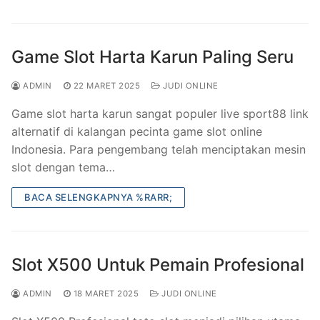
Game Slot Harta Karun Paling Seru
ADMIN
22 MARET 2025
JUDI ONLINE
Game slot harta karun sangat populer live sport88 link
alternatif di kalangan pecinta game slot online
Indonesia. Para pengembang telah menciptakan mesin
slot dengan tema…
BACA SELENGKAPNYA %RARR;
Slot X500 Untuk Pemain Profesional
ADMIN
18 MARET 2025
JUDI ONLINE