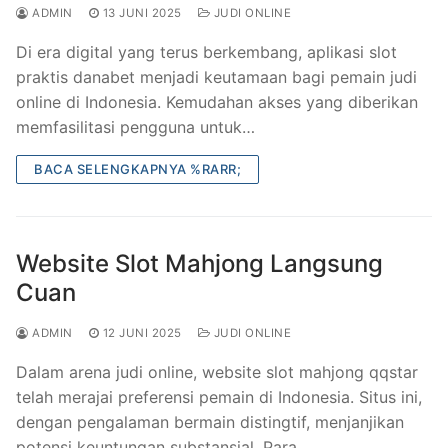
ADMIN
13 JUNI 2025
JUDI ONLINE
Di era digital yang terus berkembang, aplikasi slot
praktis danabet menjadi keutamaan bagi pemain judi
online di Indonesia. Kemudahan akses yang diberikan
memfasilitasi pengguna untuk…
BACA SELENGKAPNYA %RARR;
Website Slot Mahjong Langsung
Cuan
ADMIN
12 JUNI 2025
JUDI ONLINE
Dalam arena judi online, website slot mahjong qqstar
telah merajai preferensi pemain di Indonesia. Situs ini,
dengan pengalaman bermain distingtif, menjanjikan
potensi keuntungan substansial. Para…