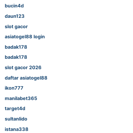
bucin4d
daun123
slot gacor
asiatogel88 login
badak178
badak178
slot gacor 2026
daftar asiatogel88
ikon777
manilabet365
target4d
sultanlido
istana338