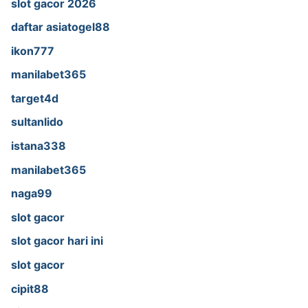
slot gacor 2026
daftar asiatogel88
ikon777
manilabet365
target4d
sultanlido
istana338
manilabet365
naga99
slot gacor
slot gacor hari ini
slot gacor
cipit88