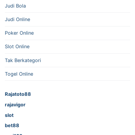
Judi Bola
Judi Online
Poker Online
Slot Online
Tak Berkategori
Togel Online
Rajatoto88
rajavigor
slot
bet88