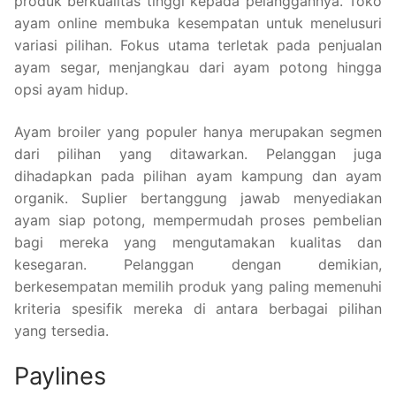
produk berkualitas tinggi kepada pelanggannya. Toko
ayam online membuka kesempatan untuk menelusuri
variasi pilihan. Fokus utama terletak pada penjualan
ayam segar, menjangkau dari ayam potong hingga
opsi ayam hidup.
Ayam broiler yang populer hanya merupakan segmen
dari pilihan yang ditawarkan. Pelanggan juga
dihadapkan pada pilihan ayam kampung dan ayam
organik. Suplier bertanggung jawab menyediakan
ayam siap potong, mempermudah proses pembelian
bagi mereka yang mengutamakan kualitas dan
kesegaran. Pelanggan dengan demikian,
berkesempatan memilih produk yang paling memenuhi
kriteria spesifik mereka di antara berbagai pilihan
yang tersedia.
Paylines