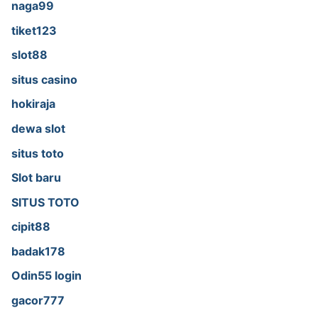
naga99
tiket123
slot88
situs casino
hokiraja
dewa slot
situs toto
Slot baru
SITUS TOTO
cipit88
badak178
Odin55 login
gacor777