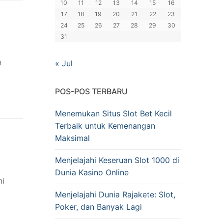
10
11
12
13
14
15
16
17
18
19
20
21
22
23
24
25
26
27
28
29
30
31
n
« Jul
POS-POS TERBARU
Menemukan Situs Slot Bet Kecil
Terbaik untuk Kemenangan
Maksimal
Menjelajahi Keseruan Slot 1000 di
Dunia Kasino Online
ni
Menjelajahi Dunia Rajakete: Slot,
Poker, dan Banyak Lagi