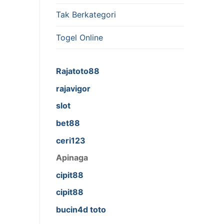
Tak Berkategori
Togel Online
Rajatoto88
rajavigor
slot
bet88
ceri123
Apinaga
cipit88
cipit88
bucin4d toto