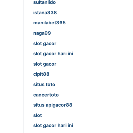
sultanlido
istana338
manilabet365
naga99
slot gacor
slot gacor hari ini
slot gacor
cipit88
situs toto
cancertoto
situs apigacor88
slot
slot gacor hari ini