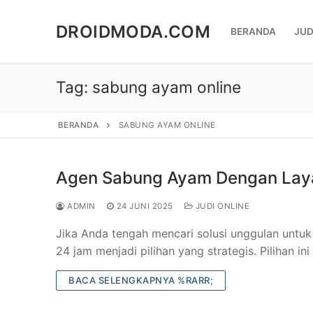
Lompat
ke
DROIDMODA.COM
BERANDA
JUD
konten
Tag:
sabung ayam online
BERANDA
SABUNG AYAM ONLINE
Agen Sabung Ayam Dengan Lay
ADMIN
24 JUNI 2025
JUDI ONLINE
Jika Anda tengah mencari solusi unggulan untu
24 jam menjadi pilihan yang strategis. Pilihan 
BACA SELENGKAPNYA %RARR;