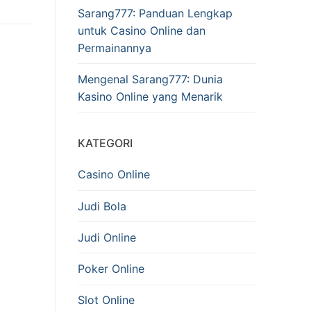
Sarang777: Panduan Lengkap
untuk Casino Online dan
Permainannya
Mengenal Sarang777: Dunia
Kasino Online yang Menarik
KATEGORI
Casino Online
Judi Bola
Judi Online
Poker Online
Slot Online