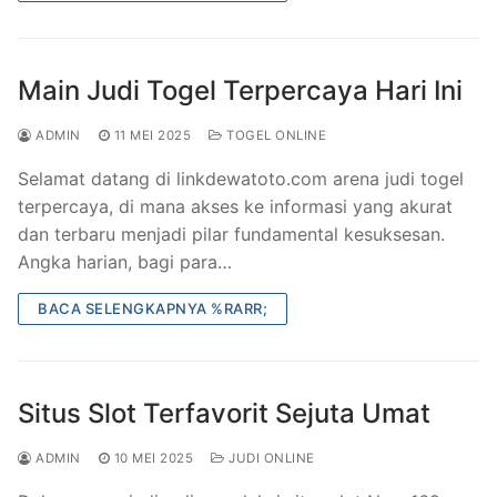
Main Judi Togel Terpercaya Hari Ini
ADMIN
11 MEI 2025
TOGEL ONLINE
Selamat datang di linkdewatoto.com arena judi togel
terpercaya, di mana akses ke informasi yang akurat
dan terbaru menjadi pilar fundamental kesuksesan.
Angka harian, bagi para…
BACA SELENGKAPNYA %RARR;
Situs Slot Terfavorit Sejuta Umat
ADMIN
10 MEI 2025
JUDI ONLINE