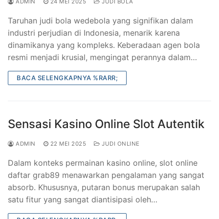
ADMIN
24 MEI 2025
JUDI BOLA
Taruhan judi bola wedebola yang signifikan dalam
industri perjudian di Indonesia, menarik karena
dinamikanya yang kompleks. Keberadaan agen bola
resmi menjadi krusial, mengingat perannya dalam…
BACA SELENGKAPNYA %RARR;
Sensasi Kasino Online Slot Autentik
ADMIN
22 MEI 2025
JUDI ONLINE
Dalam konteks permainan kasino online, slot online
daftar grab89 menawarkan pengalaman yang sangat
absorb. Khususnya, putaran bonus merupakan salah
satu fitur yang sangat diantisipasi oleh…