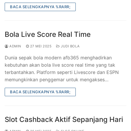
BACA SELENGKAPNYA %RARR;
Bola Live Score Real Time
ADMIN
27 MEI 2025
JUDI BOLA
Dunia sepak bola modern afb365 menghadirkan
kebutuhan akan bola live score real time yang tak
terbantahkan. Platform seperti Livescore dan ESPN
memungkinkan penggemar untuk mengakses…
BACA SELENGKAPNYA %RARR;
Slot Cashback Aktif Sepanjang Hari