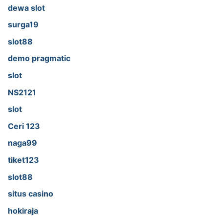
dewa slot
surga19
slot88
demo pragmatic
slot
NS2121
slot
Ceri 123
naga99
tiket123
slot88
situs casino
hokiraja