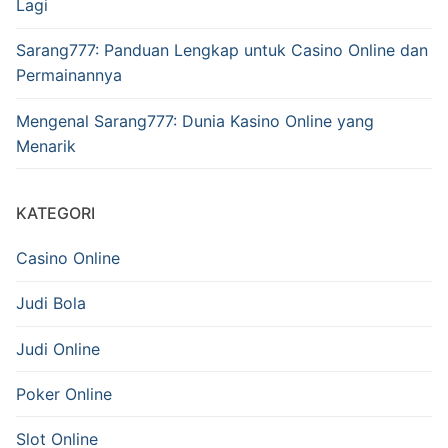
Lagi
Sarang777: Panduan Lengkap untuk Casino Online dan
Permainannya
Mengenal Sarang777: Dunia Kasino Online yang
Menarik
KATEGORI
Casino Online
Judi Bola
Judi Online
Poker Online
Slot Online