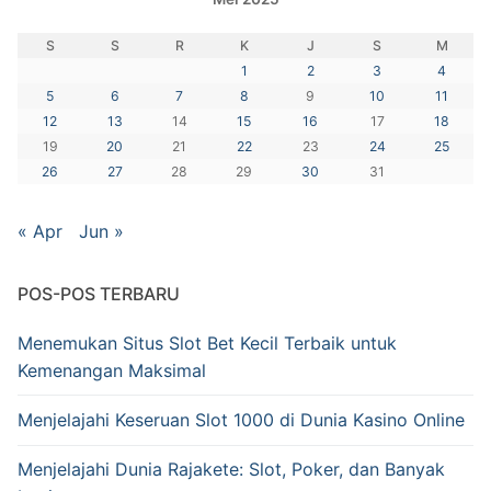
S
S
R
K
J
S
M
1
2
3
4
5
6
7
8
9
10
11
12
13
14
15
16
17
18
19
20
21
22
23
24
25
26
27
28
29
30
31
« Apr
Jun »
POS-POS TERBARU
Menemukan Situs Slot Bet Kecil Terbaik untuk
Kemenangan Maksimal
Menjelajahi Keseruan Slot 1000 di Dunia Kasino Online
Menjelajahi Dunia Rajakete: Slot, Poker, dan Banyak