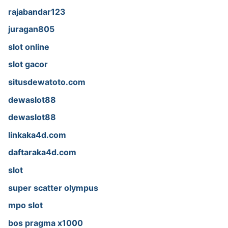
rajabandar123
juragan805
slot online
slot gacor
situsdewatoto.com
dewaslot88
dewaslot88
linkaka4d.com
daftaraka4d.com
slot
super scatter olympus
mpo slot
bos pragma x1000