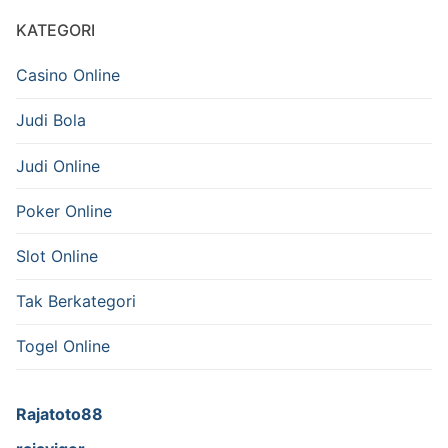
KATEGORI
Casino Online
Judi Bola
Judi Online
Poker Online
Slot Online
Tak Berkategori
Togel Online
Rajatoto88