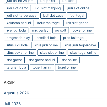
judi online 24 jam
judi poker
judi slot
judi slot demo
judi slot mahjong
judi slot online
judi slot terpercaya
judi slot zeus
judi togel
keluaran hari ini
keluaran togel
link slot gacor
live judi bola
mix parlay
pg soft
poker online
pragmatic play
prediksi bola
prediksi togel
situs judi bola
situs judi online
situs judi terpercaya
situs poker online
situs slot online
situs togel online
slot gacor
slot gacor hari ini
slot online
taruhan bola
togel hari ini
togel online
ARSIP
Agustus 2026
Juli 2026