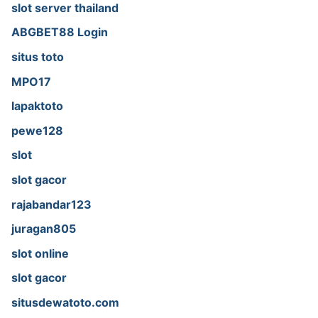
slot server thailand
ABGBET88 Login
situs toto
MPO17
lapaktoto
pewe128
slot
slot gacor
rajabandar123
juragan805
slot online
slot gacor
situsdewatoto.com