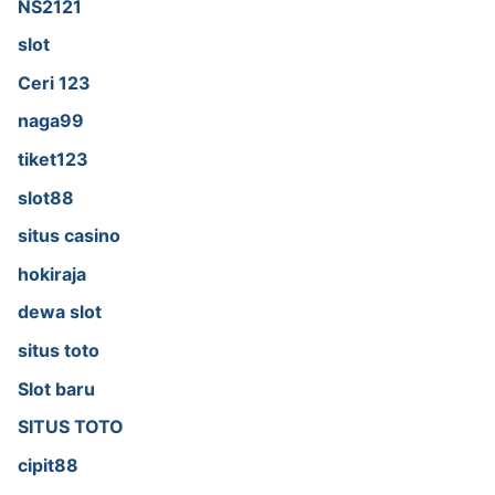
NS2121
slot
Ceri 123
naga99
tiket123
slot88
situs casino
hokiraja
dewa slot
situs toto
Slot baru
SITUS TOTO
cipit88