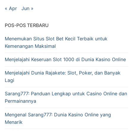
« Apr
Jun »
POS-POS TERBARU
Menemukan Situs Slot Bet Kecil Terbaik untuk
Kemenangan Maksimal
Menjelajahi Keseruan Slot 1000 di Dunia Kasino Online
Menjelajahi Dunia Rajakete: Slot, Poker, dan Banyak
Lagi
Sarang777: Panduan Lengkap untuk Casino Online dan
Permainannya
Mengenal Sarang777: Dunia Kasino Online yang
Menarik