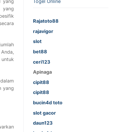
Togel Online
l yang
n yang
esifik
Rajatoto88
secara
rajavigor
slot
jumlah
bet88
 Anda,
 untuk
ceri123
Apinaga
 dalam
cipit88
n yang
cipit88
bucin4d toto
slot gacor
daun123
warkan