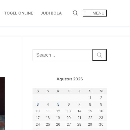
TOGEL ONLINE
JUDI BOLA
MENU
Cari:
Cari:
Agustus 2026
S
S
R
K
J
S
M
1
2
3
4
5
6
7
8
9
10
11
12
13
14
15
16
17
18
19
20
21
22
23
24
25
26
27
28
29
30