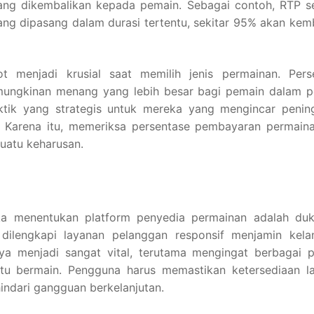
ang dikembalikan kepada pemain. Sebagai contoh, RTP s
g dipasang dalam durasi tertentu, sekitar 95% akan kemb
t menjadi krusial saat memilih jenis permainan. Pers
mungkinan menang yang lebih besar bagi pemain dalam p
tik yang strategis untuk mereka yang mengincar penin
. Karena itu, memeriksa persentase pembayaran permaina
uatu keharusan.
tika menentukan platform penyedia permainan adalah du
 dilengkapi layanan pelanggan responsif menjamin kela
a menjadi sangat vital, terutama mengingat berbagai p
u bermain. Pengguna harus memastikan ketersediaan l
hindari gangguan berkelanjutan.