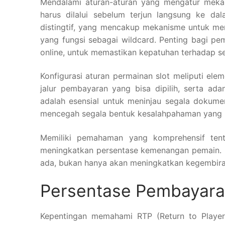
Mendalami aturan-aturan yang mengatur mekan
harus dilalui sebelum terjun langsung ke da
distingtif, yang mencakup mekanisme untuk meng
yang fungsi sebagai wildcard. Penting bagi pe
online, untuk memastikan kepatuhan terhadap s
Konfigurasi aturan permainan slot meliputi el
jalur pembayaran yang bisa dipilih, serta adan
adalah esensial untuk meninjau segala dokum
mencegah segala bentuk kesalahpahaman yang m
Memiliki pemahaman yang komprehensif tenta
meningkatkan persentase kemenangan pemain.
ada, bukan hanya akan meningkatkan kegembiraa
Persentase Pembayar
Kepentingan memahami RTP (Return to Player