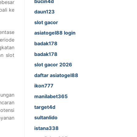
bucin4d
ebesar
ali ke
daun123
slot gacor
entase
asiatogel88 login
eriode
badak178
gkatan
badak178
n slot
slot gacor 2026
daftar asiatogel88
ikon777
kungan
manilabet365
ncaran
target4d
otensi
sultanlido
ayanan
istana338