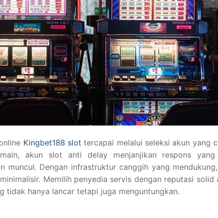
 online
Kingbet188 slot
tercapai melalui seleksi akun yang 
in, akun slot anti delay menjanjikan respons yang 
 muncul. Dengan infrastruktur canggih yang mendukung, 
inimalisir. Memilih penyedia servis dengan reputasi solid
g tidak hanya lancar tetapi juga menguntungkan.