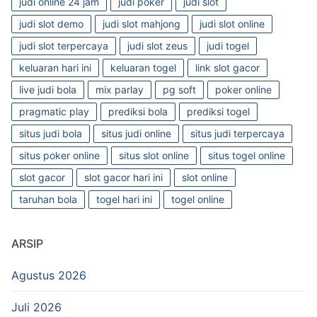
judi online 24 jam
judi poker
judi slot
judi slot demo
judi slot mahjong
judi slot online
judi slot terpercaya
judi slot zeus
judi togel
keluaran hari ini
keluaran togel
link slot gacor
live judi bola
mix parlay
pg soft
poker online
pragmatic play
prediksi bola
prediksi togel
situs judi bola
situs judi online
situs judi terpercaya
situs poker online
situs slot online
situs togel online
slot gacor
slot gacor hari ini
slot online
taruhan bola
togel hari ini
togel online
ARSIP
Agustus 2026
Juli 2026