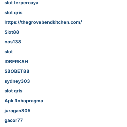
slot terpercaya
slot qris
https://thegrovebendkitchen.com/
Slot88
nos138
slot
IDBERKAH
SBOBET88
sydney303
slot qris
Apk Robopragma
juragan805
gacor77