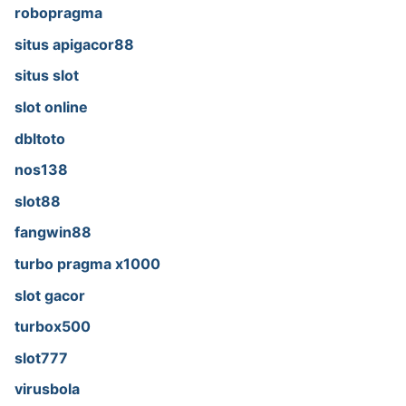
robopragma
situs apigacor88
situs slot
slot online
dbltoto
nos138
slot88
fangwin88
turbo pragma x1000
slot gacor
turbox500
slot777
virusbola