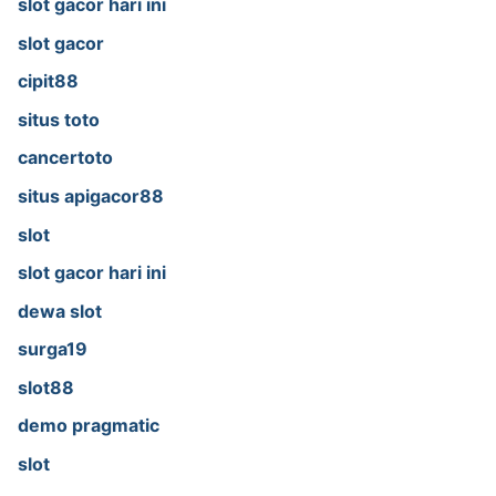
slot gacor hari ini
slot gacor
cipit88
situs toto
cancertoto
situs apigacor88
slot
slot gacor hari ini
dewa slot
surga19
slot88
demo pragmatic
slot