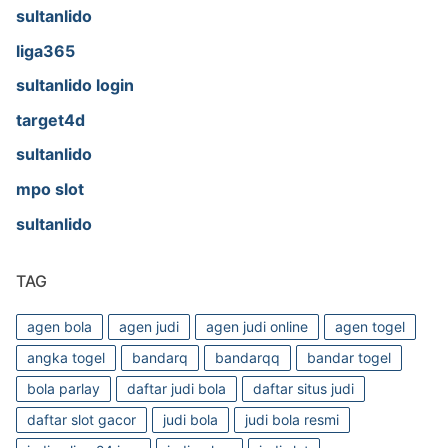
sultanlido
liga365
sultanlido login
target4d
sultanlido
mpo slot
sultanlido
TAG
agen bola
agen judi
agen judi online
agen togel
angka togel
bandarq
bandarqq
bandar togel
bola parlay
daftar judi bola
daftar situs judi
daftar slot gacor
judi bola
judi bola resmi