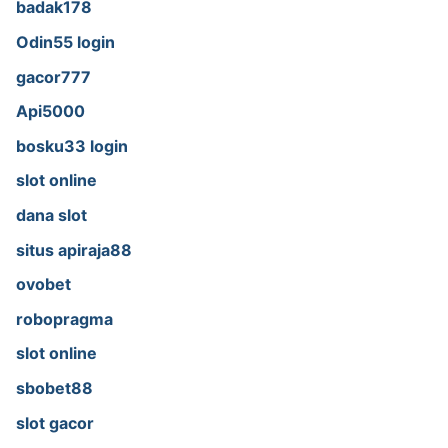
badak178
Odin55 login
gacor777
Api5000
bosku33 login
slot online
dana slot
situs apiraja88
ovobet
robopragma
slot online
sbobet88
slot gacor