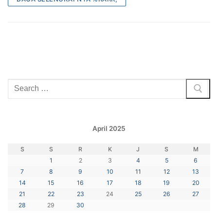
Cari:
April 2025
S
S
R
K
J
S
M
1
2
3
4
5
6
7
8
9
10
11
12
13
14
15
16
17
18
19
20
21
22
23
24
25
26
27
28
29
30