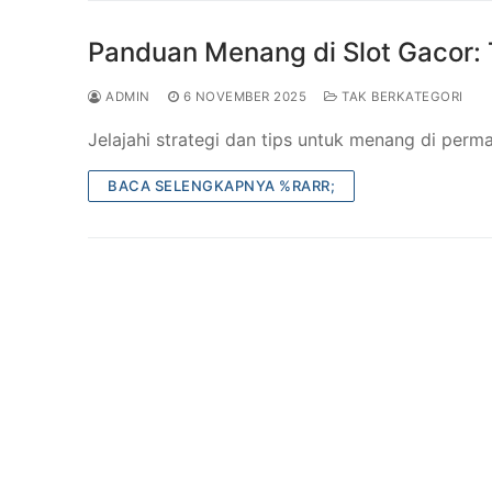
Panduan Menang di Slot Gacor: T
ADMIN
6 NOVEMBER 2025
TAK BERKATEGORI
Jelajahi strategi dan tips untuk menang di permai
BACA SELENGKAPNYA %RARR;