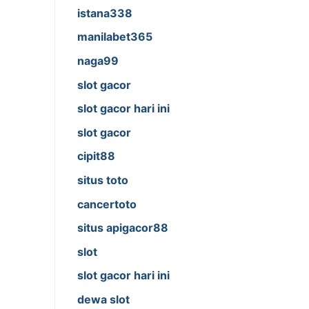
istana338
manilabet365
naga99
slot gacor
slot gacor hari ini
slot gacor
cipit88
situs toto
cancertoto
situs apigacor88
slot
slot gacor hari ini
dewa slot