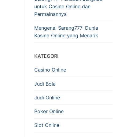
untuk Casino Online dan
Permainannya
Mengenal Sarang777: Dunia
Kasino Online yang Menarik
KATEGORI
Casino Online
Judi Bola
Judi Online
Poker Online
Slot Online