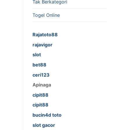
Tak Berkategori
Togel Online
Rajatoto88
rajavigor
slot
bet88
ceri123
Apinaga
cipit88
cipit88
bucin4d toto
slot gacor