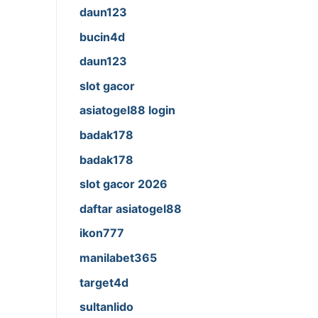
daun123
bucin4d
daun123
slot gacor
asiatogel88 login
badak178
badak178
slot gacor 2026
daftar asiatogel88
ikon777
manilabet365
target4d
sultanlido