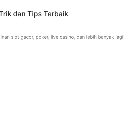
rik dan Tips Terbaik
nan slot gacor, poker, live casino, dan lebih banyak lagi!