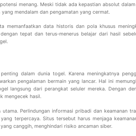
otensi menang. Meski tidak ada kepastian absolut dalam 
isis yang mendalam dan pengamatan yang cermat.
erta memanfaatkan data historis dan pola khusus mening
dengan tepat dan terus-menerus belajar dari hasil sebe
gel.
at penting dalam dunia togel. Karena meningkatnya peng
awarkan pengalaman bermain yang lancar. Hal ini memung
gel langsung dari perangkat seluler mereka. Dengan dem
k mengecek hasil.
 utama. Perlindungan informasi pribadi dan keamanan tra
el yang terpercaya. Situs tersebut harus menjaga keamana
yang canggih, menghindari risiko ancaman siber.