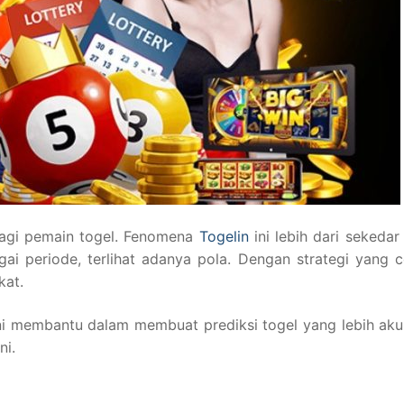
bagi pemain togel. Fenomena
Togelin
ini lebih dari sekedar
gai periode, terlihat adanya pola. Dengan strategi yang c
kat.
ni membantu dalam membuat prediksi togel yang lebih akura
ni.