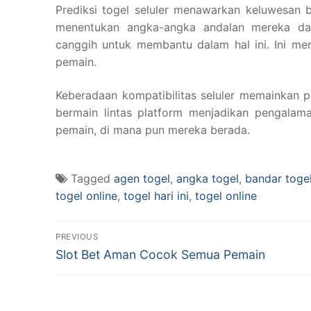
Prediksi togel seluler menawarkan keluwesan 
menentukan angka-angka andalan mereka dar
canggih untuk membantu dalam hal ini. Ini me
pemain.
Keberadaan kompatibilitas seluler memainkan pe
bermain lintas platform menjadikan pengala
pemain, di mana pun mereka berada.
Tagged
agen togel
,
angka togel
,
bandar toge
togel online
,
togel hari ini
,
togel online
Navigasi
PREVIOUS
Previous
pos
Slot Bet Aman Cocok Semua Pemain
post: