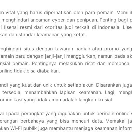
vital yang harus diperhatikan oleh para pemain. Memilih
 menghindari ancaman cyber dan penipuan. Penting bagi 
isensi resmi dari otoritas judi terkait di Indonesia. Lise
yakan dan standar keamanan yang ketat.
enghindari situs dengan tawaran hadiah atau promo yang
 pemain baru dengan janji-janji menggiurkan, namun pada ak
ansial pemain. Pentingnya melakukan riset dan membaca 
nline tidak bisa diabaikan.
di yang kuat dan unik untuk setiap akun. Disarankan juga
ka tersedia, menambahkan lapisan keamanan. Lagi, mengh
 komunikasi yang tidak aman adalah langkah krusial.
wall pada perangkat yang digunakan untuk bermain online 
 serangan berbahaya yang bisa mencuri data. Memakai ja
akan Wi-Fi publik juga membantu menjaga keamanan inform