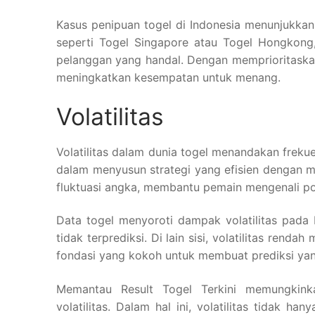
Kasus penipuan togel di Indonesia menunjukkan
seperti Togel Singapore atau Togel Hongkong
pelanggan yang handal. Dengan memprioritaska
meningkatkan kesempatan untuk menang.
Volatilitas
Volatilitas dalam dunia togel menandakan frek
dalam menyusun strategi yang efisien dengan me
fluktuasi angka, membantu pemain mengenali po
Data togel menyoroti dampak volatilitas pada R
tidak terprediksi. Di lain sisi, volatilitas ren
fondasi yang kokoh untuk membuat prediksi yang
Memantau Result Togel Terkini memungkink
volatilitas. Dalam hal ini, volatilitas tidak h