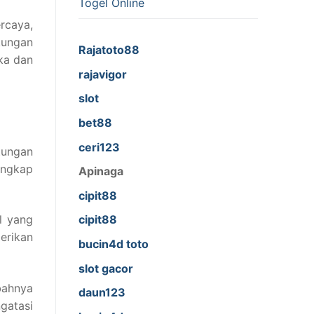
Togel Online
rcaya,
kungan
Rajatoto88
ka dan
rajavigor
slot
bet88
ceri123
tungan
ungkap
Apinaga
cipit88
cipit88
l yang
berikan
bucin4d toto
slot gacor
bahnya
daun123
ngatasi