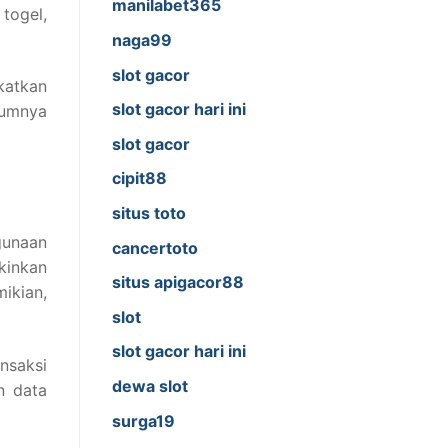
manilabet365
togel,
naga99
slot gacor
katkan
slot gacor hari ini
lumnya
slot gacor
cipit88
situs toto
gunaan
cancertoto
kinkan
situs apigacor88
ikian,
slot
slot gacor hari ini
nsaksi
dewa slot
n data
surga19