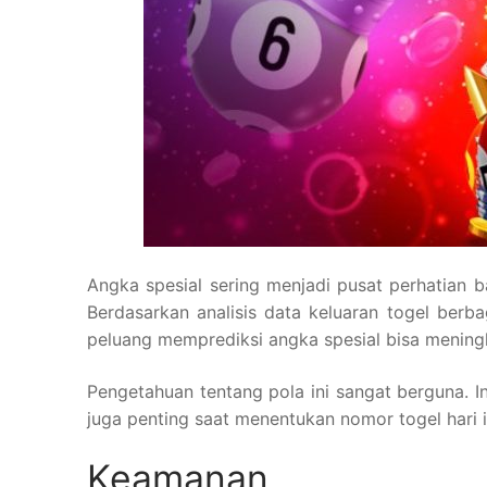
Angka spesial sering menjadi pusat perhatian 
Berdasarkan analisis data keluaran togel berba
peluang memprediksi angka spesial bisa mening
Pengetahuan tentang pola ini sangat berguna. I
juga penting saat menentukan nomor togel hari i
Keamanan