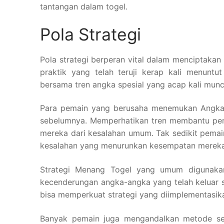
tantangan dalam togel.
Pola Strategi
Pola strategi berperan vital dalam menciptakan
praktik yang telah teruji kerap kali menuntut
bersama tren angka spesial yang acap kali munc
Para pemain yang berusaha menemukan Angka 
sebelumnya. Memperhatikan tren membantu pema
mereka dari kesalahan umum. Tak sedikit pemain
kesalahan yang menurunkan kesempatan merek
Strategi Menang Togel yang umum digunakan m
kecenderungan angka-angka yang telah keluar s
bisa memperkuat strategi yang diimplementasik
Banyak pemain juga mengandalkan metode sepe