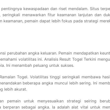
 pentingnya kewaspadaan dan riset mendalam. Situs terpe
, seringkali menawarkan fitur keamanan lanjutan dan du
n keamanan, pemain dapat lebih fokus pada strategi mere
uensi perubahan angka keluaran. Pemain mendapatkan keun
mahami volatilitas ini. Analisis Result Togel Terkini meng
la. Ini menambah peluang untuk sukses.
amalan Togel. Volatilitas tinggi seringkali membawa hasi
dah menandakan beberapa angka muncul lebih sering. Ini mem
 lebih akurat.
an pemain untuk menyesuaikan strategi seiring beru
anya berperan sebagai angka. Ia adalah alat vital untuk me