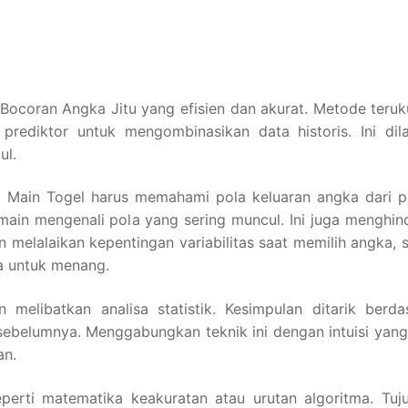
 Bocoran Angka Jitu yang efisien dan akurat. Metode teruk
 prediktor untuk mengombinasikan data historis. Ini dil
ul.
Main Togel harus memahami pola keluaran angka dari p
in mengenali pola yang sering muncul. Ini juga menghin
 melalaikan kepentingan variabilitas saat memilih angka, 
a untuk menang.
elibatkan analisa statistik. Kesimpulan ditarik berda
ebelumnya. Menggabungkan teknik ini dengan intuisi yang
an.
rti matematika keakuratan atau urutan algoritma. Tuj