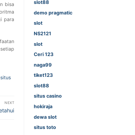
slot88
n bisa
oritma
demo pragmatic
i para
slot
NS2121
faatan
slot
setiap
Ceri 123
naga99
tiket123
,
situs
slot88
situs casino
NEXT
hokiraja
etahui
dewa slot
situs toto