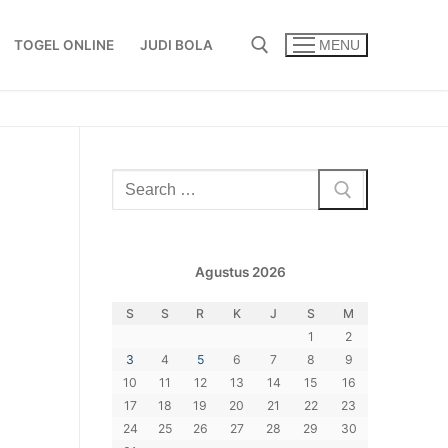
TOGEL ONLINE
JUDI BOLA
MENU
Cari:
Cari:
Agustus 2026
S
S
R
K
J
S
M
1
2
3
4
5
6
7
8
9
10
11
12
13
14
15
16
17
18
19
20
21
22
23
24
25
26
27
28
29
30