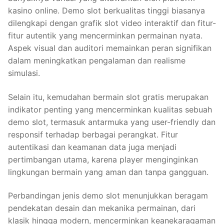
kasino online. Demo slot berkualitas tinggi biasanya
dilengkapi dengan grafik slot video interaktif dan fitur-
fitur autentik yang mencerminkan permainan nyata.
Aspek visual dan auditori memainkan peran signifikan
dalam meningkatkan pengalaman dan realisme
simulasi.
Selain itu, kemudahan bermain slot gratis merupakan
indikator penting yang mencerminkan kualitas sebuah
demo slot, termasuk antarmuka yang user-friendly dan
responsif terhadap berbagai perangkat. Fitur
autentikasi dan keamanan data juga menjadi
pertimbangan utama, karena player menginginkan
lingkungan bermain yang aman dan tanpa gangguan.
Perbandingan jenis demo slot menunjukkan beragam
pendekatan desain dan mekanika permainan, dari
klasik hingga modern, mencerminkan keanekaragaman