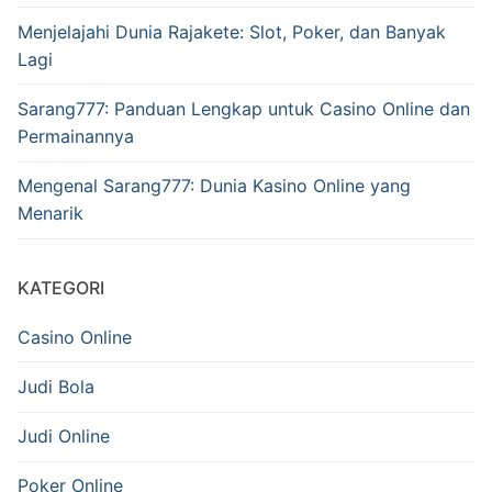
Menjelajahi Dunia Rajakete: Slot, Poker, dan Banyak
Lagi
Sarang777: Panduan Lengkap untuk Casino Online dan
Permainannya
Mengenal Sarang777: Dunia Kasino Online yang
Menarik
KATEGORI
Casino Online
Judi Bola
Judi Online
Poker Online