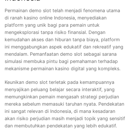
Permainan demo slot telah menjadi fenomena utama
di ranah kasino online Indonesia, menyediakan
platform yang unik bagi para pemain untuk
mengeksplorasi tanpa risiko finansial. Dengan
kemudahan akses dan hiburan tanpa biaya, platform
ini menggabungkan aspek edukatif dan rekreatif yang
mendalam. Pemanfaatan demo slot sebagai sarana
simulasi membuka pintu bagi pemahaman terhadap
mekanisme permainan kasino digital yang kompleks.
Keunikan demo slot terletak pada kemampuannya
menyajikan peluang belajar secara interaktif, yang
memungkinkan pemain mengasah strategi perjudian
mereka sebelum memasuki taruhan nyata. Pendekatan
ini sangat relevan di Indonesia, di mana kesadaran
akan risiko perjudian masih menjadi topik yang sensitif
dan membutuhkan pendekatan yang lebih edukatif.