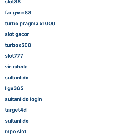
slot88
fangwin88
turbo pragma x1000
slot gacor
turbox500
slot777
virusbola
sultanlido
liga365
sultanlido login
target4d
sultanlido
mpo slot