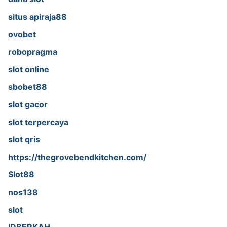
situs apiraja88
ovobet
robopragma
slot online
sbobet88
slot gacor
slot terpercaya
slot qris
https://thegrovebendkitchen.com/
Slot88
nos138
slot