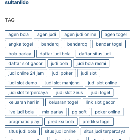
sultanlido
TAG
agen bola
agen judi
agen judi online
agen togel
angka togel
bandarq
bandarqq
bandar togel
bola parlay
daftar judi bola
daftar situs judi
daftar slot gacor
judi bola
judi bola resmi
judi online 24 jam
judi poker
judi slot
judi slot demo
judi slot mahjong
judi slot online
judi slot terpercaya
judi slot zeus
judi togel
keluaran hari ini
keluaran togel
link slot gacor
live judi bola
mix parlay
pg soft
poker online
pragmatic play
prediksi bola
prediksi togel
situs judi bola
situs judi online
situs judi terpercaya