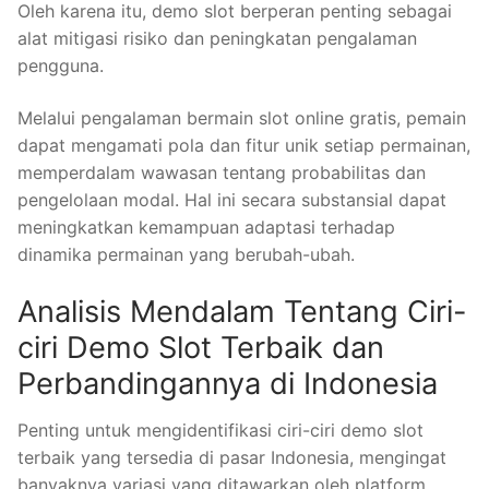
Oleh karena itu, demo slot berperan penting sebagai
alat mitigasi risiko dan peningkatan pengalaman
pengguna.
Melalui pengalaman bermain slot online gratis, pemain
dapat mengamati pola dan fitur unik setiap permainan,
memperdalam wawasan tentang probabilitas dan
pengelolaan modal. Hal ini secara substansial dapat
meningkatkan kemampuan adaptasi terhadap
dinamika permainan yang berubah-ubah.
Analisis Mendalam Tentang Ciri-
ciri Demo Slot Terbaik dan
Perbandingannya di Indonesia
Penting untuk mengidentifikasi ciri-ciri demo slot
terbaik yang tersedia di pasar Indonesia, mengingat
banyaknya variasi yang ditawarkan oleh platform