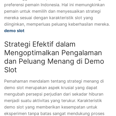
preferensi pemain Indonesia. Hal ini memungkinkan
pemain untuk memilih dan menyesuaikan strategi
mereka sesuai dengan karakteristik slot yang
diinginkan, memperluas peluang keberhasilan mereka.
demo slot
Strategi Efektif dalam
Mengoptimalkan Pengalaman
dan Peluang Menang di Demo
Slot
Pemahaman mendalam tentang strategi menang di
demo slot merupakan aspek krusial yang dapat
mengubah persepsi perjudian dari sekadar hiburan
menjadi suatu aktivitas yang terukur. Karakteristik
demo slot yang memberikan kesempatan untuk
eksperimen tanpa batas sangat mendukung proses