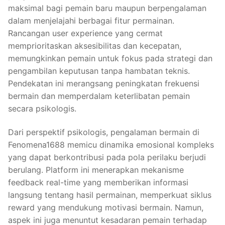
maksimal bagi pemain baru maupun berpengalaman
dalam menjelajahi berbagai fitur permainan.
Rancangan user experience yang cermat
memprioritaskan aksesibilitas dan kecepatan,
memungkinkan pemain untuk fokus pada strategi dan
pengambilan keputusan tanpa hambatan teknis.
Pendekatan ini merangsang peningkatan frekuensi
bermain dan memperdalam keterlibatan pemain
secara psikologis.
Dari perspektif psikologis, pengalaman bermain di
Fenomena1688 memicu dinamika emosional kompleks
yang dapat berkontribusi pada pola perilaku berjudi
berulang. Platform ini menerapkan mekanisme
feedback real-time yang memberikan informasi
langsung tentang hasil permainan, memperkuat siklus
reward yang mendukung motivasi bermain. Namun,
aspek ini juga menuntut kesadaran pemain terhadap