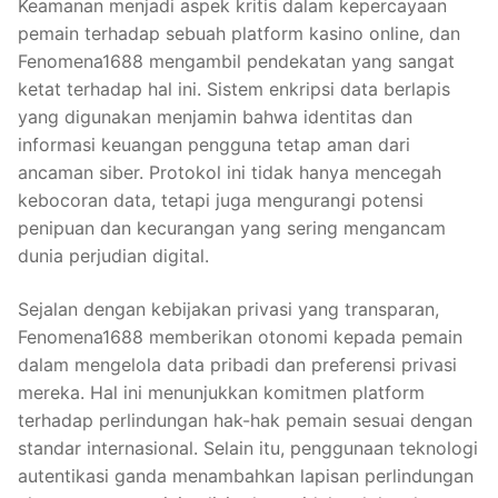
Keamanan menjadi aspek kritis dalam kepercayaan
pemain terhadap sebuah platform kasino online, dan
Fenomena1688 mengambil pendekatan yang sangat
ketat terhadap hal ini. Sistem enkripsi data berlapis
yang digunakan menjamin bahwa identitas dan
informasi keuangan pengguna tetap aman dari
ancaman siber. Protokol ini tidak hanya mencegah
kebocoran data, tetapi juga mengurangi potensi
penipuan dan kecurangan yang sering mengancam
dunia perjudian digital.
Sejalan dengan kebijakan privasi yang transparan,
Fenomena1688 memberikan otonomi kepada pemain
dalam mengelola data pribadi dan preferensi privasi
mereka. Hal ini menunjukkan komitmen platform
terhadap perlindungan hak-hak pemain sesuai dengan
standar internasional. Selain itu, penggunaan teknologi
autentikasi ganda menambahkan lapisan perlindungan