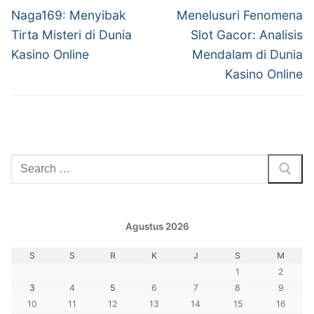
pos
Previous
Next
Naga169: Menyibak
Menelusuri Fenomena
post:
post:
Tirta Misteri di Dunia
Slot Gacor: Analisis
Kasino Online
Mendalam di Dunia
Kasino Online
Cari:
Agustus 2026
S
S
R
K
J
S
M
1
2
3
4
5
6
7
8
9
10
11
12
13
14
15
16