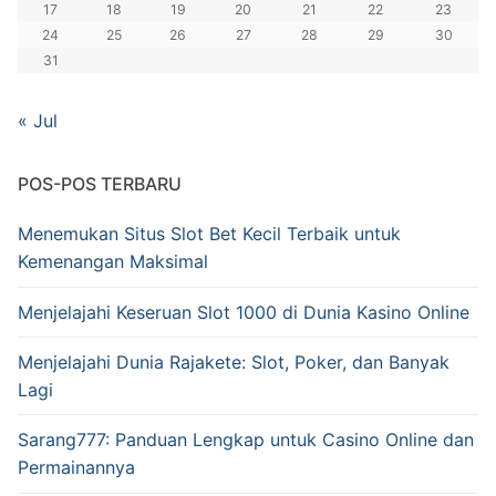
17
18
19
20
21
22
23
24
25
26
27
28
29
30
31
« Jul
POS-POS TERBARU
Menemukan Situs Slot Bet Kecil Terbaik untuk
Kemenangan Maksimal
Menjelajahi Keseruan Slot 1000 di Dunia Kasino Online
Menjelajahi Dunia Rajakete: Slot, Poker, dan Banyak
Lagi
Sarang777: Panduan Lengkap untuk Casino Online dan
Permainannya