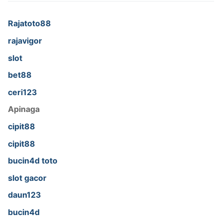
Rajatoto88
rajavigor
slot
bet88
ceri123
Apinaga
cipit88
cipit88
bucin4d toto
slot gacor
daun123
bucin4d