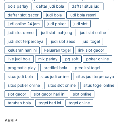
bola parlay
daftar judi bola
daftar situs judi
daftar slot gacor
judi bola
judi bola resmi
judi online 24 jam
judi poker
judi slot
judi slot demo
judi slot mahjong
judi slot online
judi slot terpercaya
judi slot zeus
judi togel
keluaran hari ini
keluaran togel
link slot gacor
live judi bola
mix parlay
pg soft
poker online
pragmatic play
prediksi bola
prediksi togel
situs judi bola
situs judi online
situs judi terpercaya
situs poker online
situs slot online
situs togel online
slot gacor
slot gacor hari ini
slot online
taruhan bola
togel hari ini
togel online
ARSIP