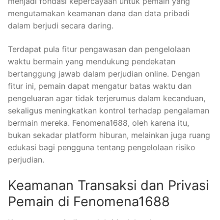
menjadi fondasi kepercayaan untuk pemain yang
mengutamakan keamanan dana dan data pribadi
dalam berjudi secara daring.
Terdapat pula fitur pengawasan dan pengelolaan
waktu bermain yang mendukung pendekatan
bertanggung jawab dalam perjudian online. Dengan
fitur ini, pemain dapat mengatur batas waktu dan
pengeluaran agar tidak terjerumus dalam kecanduan,
sekaligus meningkatkan kontrol terhadap pengalaman
bermain mereka. Fenomena1688, oleh karena itu,
bukan sekadar platform hiburan, melainkan juga ruang
edukasi bagi pengguna tentang pengelolaan risiko
perjudian.
Keamanan Transaksi dan Privasi
Pemain di Fenomena1688