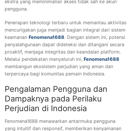
ekstra yang meminimalisir akses tidak sah ke akun
pengguna.
Penerapan teknologi terbaru untuk memantau aktivitas
mencurigakan juga menjadi bagian integral dari sistem
keamanan
Fenomena1688
. Dengan sistem ini, potensi
penyalahgunaan dapat dideteksi dan ditangani secara
proaktif, menjaga integritas dan keandalan platform.
Melalui pendekatan menyeluruh ini,
Fenomena1688
membangun ekosistem perjudian yang aman dan
terpercaya bagi komunitas pemain Indonesia.
Pengalaman Pengguna dan
Dampaknya pada Perilaku
Perjudian di Indonesia
Fenomena1688 menawarkan antarmuka pengguna
yang intuitif dan responsif, memberikan kenyamanan