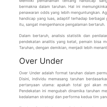
Memiliki pemahaman tentang handicap san
bermakna dalam taruhan. Hal ini memungkinka
penawaran odds yang lebih menguntungkan. Ag
handicap yang luas, adaptif terhadap berbagai p
itu, sangat mengenhance pengalaman bertaruh.
Dalam bertaruh, analisis statistik dan penil
pendekatan analitis yang ketat, pemain bisa 
Taruhan, dengan demikian, menjadi lebih menan
Over Under
Over Under adalah format taruhan dalam permai
Disini, individu memasang taruhan berdasarka
pertanyaan utama: apakah total gol akan me
Pendekatan ini mengubah dinamika taruhan me
kedalaman strategi dan performa kedua tim yan