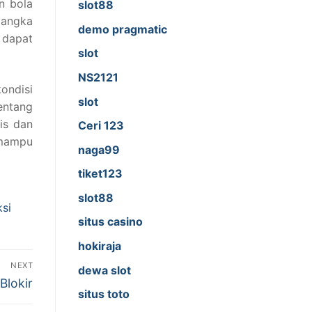
n bola
slot88
 angka
demo pragmatic
 dapat
slot
NS2121
ondisi
slot
entang
is dan
Ceri 123
 mampu
naga99
tiket123
slot88
ksi
situs casino
hokiraja
NEXT
dewa slot
Blokir
situs toto