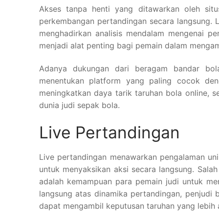
Akses tanpa henti yang ditawarkan oleh situ
perkembangan pertandingan secara langsung. Leb
menghadirkan analisis mendalam mengenai perfo
menjadi alat penting bagi pemain dalam mengam
Adanya dukungan dari beragam bandar bol
menentukan platform yang paling cocok denga
meningkatkan daya tarik taruhan bola online
dunia judi sepak bola.
Live Pertandingan
Live pertandingan menawarkan pengalaman un
untuk menyaksikan aksi secara langsung. Salah
adalah kemampuan para pemain judi untuk men
langsung atas dinamika pertandingan, penjudi
dapat mengambil keputusan taruhan yang lebih 