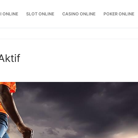
I ONLINE
SLOT ONLINE
CASINO ONLINE
POKER ONLINE
Aktif