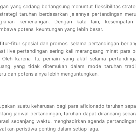
n yang sedang berlangsung menuntut fleksibilitas strateg
strategi taruhan berdasarkan jalannya pertandingan mer
gkinan kemenangan. Dengan kata lain, kesempatan
embawa potensi keuntungan yang lebih besar.
tur-fitur spesial dan promosi selama pertandingan berlan
at live pertandingan sering kali merangsang minat para p
 Oleh karena itu, pemain yang aktif selama pertandinga
uang yang tidak ditemukan dalam mode taruhan tradis
eru dan potensialnya lebih menguntungkan.
pakan suatu keharusan bagi para aficionado taruhan sepa
ntang jadwal pertandingan, taruhan dapat dirancang secara
operasi sepanjang waktu, menghadirkan agenda pertandinga
watkan peristiwa penting dalam setiap laga.