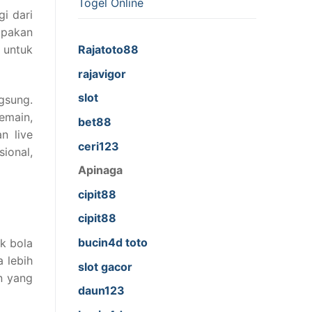
Togel Online
i dari
upakan
 untuk
Rajatoto88
rajavigor
slot
gsung.
emain,
bet88
n live
ceri123
ional,
Apinaga
cipit88
cipit88
bucin4d toto
k bola
 lebih
slot gacor
n yang
daun123