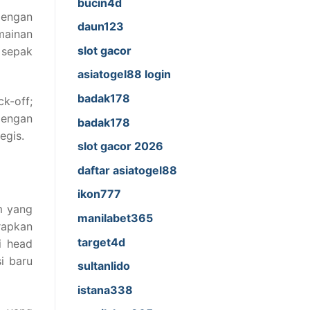
bucin4d
dengan
daun123
mainan
slot gacor
 sepak
asiatogel88 login
badak178
k-off;
Dengan
badak178
egis.
slot gacor 2026
daftar asiatogel88
ikon777
m yang
manilabet365
rapkan
target4d
i head
i baru
sultanlido
istana338