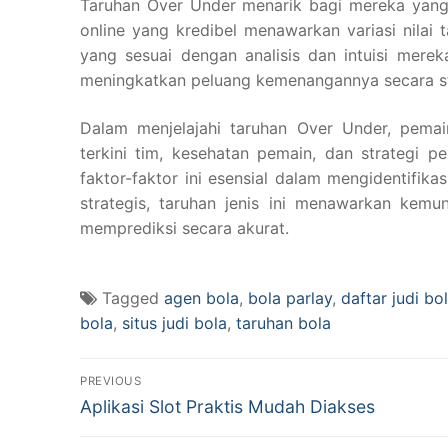
Taruhan Over Under menarik bagi mereka yang m
online yang kredibel menawarkan variasi nilai
yang sesuai dengan analisis dan intuisi mere
meningkatkan peluang kemenangannya secara st
Dalam menjelajahi taruhan Over Under, pemai
terkini tim, kesehatan pemain, dan strategi
faktor-faktor ini esensial dalam mengidentifik
strategis, taruhan jenis ini menawarkan kem
memprediksi secara akurat.
Tagged
agen bola
,
bola parlay
,
daftar judi bo
bola
,
situs judi bola
,
taruhan bola
Navigasi
PREVIOUS
Previous
pos
Aplikasi Slot Praktis Mudah Diakses
post: