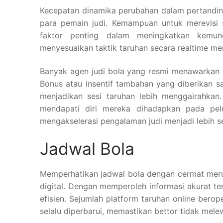
Kecepatan dinamika perubahan dalam pertandinga
para pemain judi. Kemampuan untuk merevisi 
faktor penting dalam meningkatkan kemun
menyesuaikan taktik taruhan secara realtime m
Banyak agen judi bola yang resmi menawarkan fi
Bonus atau insentif tambahan yang diberikan sa
menjadikan sesi taruhan lebih menggairahkan.
mendapati diri mereka dihadapkan pada pel
mengakselerasi pengalaman judi menjadi lebih s
Jadwal Bola
Memperhatikan jadwal bola dengan cermat meru
digital. Dengan memperoleh informasi akurat te
efisien. Sejumlah platform taruhan online ber
selalu diperbarui, memastikan bettor tidak mele