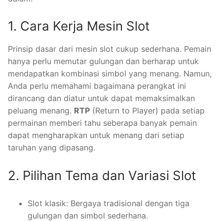
1. Cara Kerja Mesin Slot
Prinsip dasar dari mesin slot cukup sederhana. Pemain
hanya perlu memutar gulungan dan berharap untuk
mendapatkan kombinasi simbol yang menang. Namun,
Anda perlu memahami bagaimana perangkat ini
dirancang dan diatur untuk dapat memaksimalkan
peluang menang.
RTP
(Return to Player) pada setiap
permainan memberi tahu seberapa banyak pemain
dapat mengharapkan untuk menang dari setiap
taruhan yang dipasang.
2. Pilihan Tema dan Variasi Slot
Slot klasik: Bergaya tradisional dengan tiga
gulungan dan simbol sederhana.