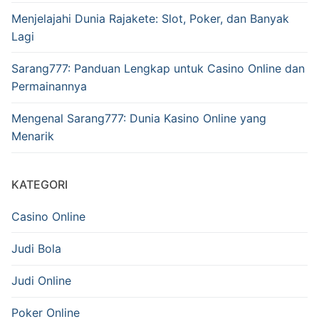
Menjelajahi Dunia Rajakete: Slot, Poker, dan Banyak
Lagi
Sarang777: Panduan Lengkap untuk Casino Online dan
Permainannya
Mengenal Sarang777: Dunia Kasino Online yang
Menarik
KATEGORI
Casino Online
Judi Bola
Judi Online
Poker Online