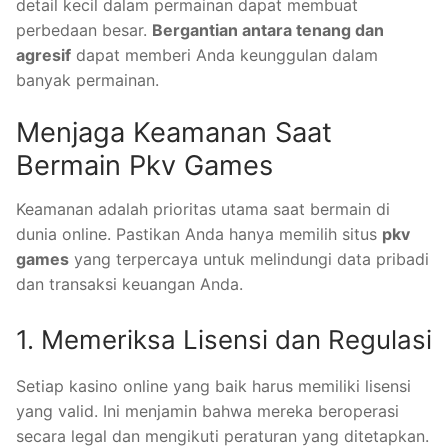
detail kecil dalam permainan dapat membuat
perbedaan besar.
Bergantian antara tenang dan
agresif
dapat memberi Anda keunggulan dalam
banyak permainan.
Menjaga Keamanan Saat
Bermain Pkv Games
Keamanan adalah prioritas utama saat bermain di
dunia online. Pastikan Anda hanya memilih situs
pkv
games
yang terpercaya untuk melindungi data pribadi
dan transaksi keuangan Anda.
1. Memeriksa Lisensi dan Regulasi
Setiap kasino online yang baik harus memiliki lisensi
yang valid. Ini menjamin bahwa mereka beroperasi
secara legal dan mengikuti peraturan yang ditetapkan.