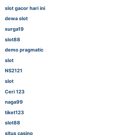
slot gacor hari ini
dewa slot
surga19
slot88
demo pragmatic
slot
NS2121
slot
Ceri 123
naga99
tiket123
slot88
situs casino