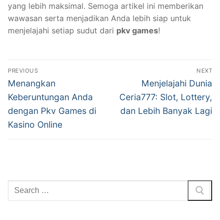
yang lebih maksimal. Semoga artikel ini memberikan
wawasan serta menjadikan Anda lebih siap untuk
menjelajahi setiap sudut dari
pkv games
!
Navigasi
PREVIOUS
NEXT
pos
Previous
Next
Menangkan
Menjelajahi Dunia
post:
post:
Keberuntungan Anda
Ceria777: Slot, Lottery,
dengan Pkv Games di
dan Lebih Banyak Lagi
Kasino Online
Cari: