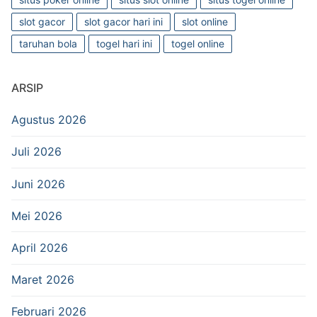
slot gacor
slot gacor hari ini
slot online
taruhan bola
togel hari ini
togel online
ARSIP
Agustus 2026
Juli 2026
Juni 2026
Mei 2026
April 2026
Maret 2026
Februari 2026