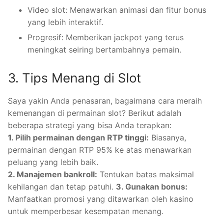
Video slot: Menawarkan animasi dan fitur bonus
yang lebih interaktif.
Progresif: Memberikan jackpot yang terus
meningkat seiring bertambahnya pemain.
3. Tips Menang di Slot
Saya yakin Anda penasaran, bagaimana cara meraih
kemenangan di permainan slot? Berikut adalah
beberapa strategi yang bisa Anda terapkan:
1. Pilih permainan dengan RTP tinggi:
Biasanya,
permainan dengan RTP 95% ke atas menawarkan
peluang yang lebih baik.
2. Manajemen bankroll:
Tentukan batas maksimal
kehilangan dan tetap patuhi.
3. Gunakan bonus:
Manfaatkan promosi yang ditawarkan oleh kasino
untuk memperbesar kesempatan menang.