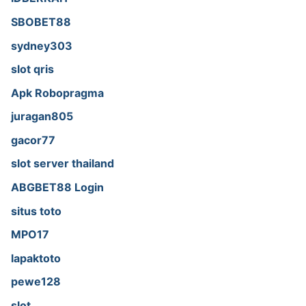
SBOBET88
sydney303
slot qris
Apk Robopragma
juragan805
gacor77
slot server thailand
ABGBET88 Login
situs toto
MPO17
lapaktoto
pewe128
slot