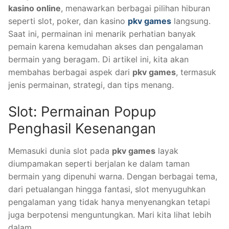
kasino online
, menawarkan berbagai pilihan hiburan
seperti slot, poker, dan kasino
pkv games
langsung.
Saat ini, permainan ini menarik perhatian banyak
pemain karena kemudahan akses dan pengalaman
bermain yang beragam. Di artikel ini, kita akan
membahas berbagai aspek dari
pkv games
, termasuk
jenis permainan, strategi, dan tips menang.
Slot: Permainan Popup
Penghasil Kesenangan
Memasuki dunia slot pada
pkv games
layak
diumpamakan seperti berjalan ke dalam taman
bermain yang dipenuhi warna. Dengan berbagai tema,
dari petualangan hingga fantasi, slot menyuguhkan
pengalaman yang tidak hanya menyenangkan tetapi
juga berpotensi menguntungkan. Mari kita lihat lebih
dalam.