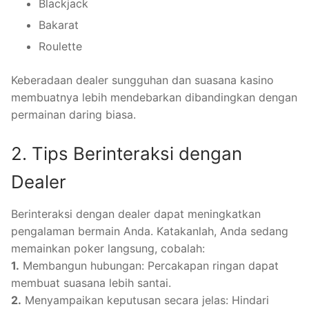
Blackjack
Bakarat
Roulette
Keberadaan dealer sungguhan dan suasana kasino
membuatnya lebih mendebarkan dibandingkan dengan
permainan daring biasa.
2. Tips Berinteraksi dengan
Dealer
Berinteraksi dengan dealer dapat meningkatkan
pengalaman bermain Anda. Katakanlah, Anda sedang
memainkan poker langsung, cobalah:
1.
Membangun hubungan: Percakapan ringan dapat
membuat suasana lebih santai.
2.
Menyampaikan keputusan secara jelas: Hindari