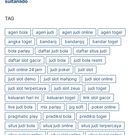
sultanlido
TAG
agen bola
agen judi
agen judi online
agen togel
angka togel
bandarq
bandarqq
bandar togel
bola parlay
daftar judi bola
daftar situs judi
daftar slot gacor
judi bola
judi bola resmi
judi online 24 jam
judi poker
judi slot
judi slot demo
judi slot mahjong
judi slot online
judi slot terpercaya
judi slot zeus
judi togel
keluaran hari ini
keluaran togel
link slot gacor
live judi bola
mix parlay
pg soft
poker online
pragmatic play
prediksi bola
prediksi togel
situs judi bola
situs judi online
situs judi terpercaya
situs poker online
situs slot online
situs togel online