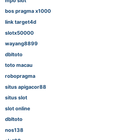
mpo slot
bos pragma x1000
link target4d
slotx50000
wayang8899
dbltoto
toto macau
robopragma
situs apigacor88
situs slot
slot online
dbltoto
nos138