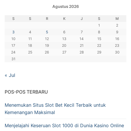
Agustus 2026
S
S
R
K
J
S
M
1
2
3
4
5
6
7
8
9
10
11
12
13
14
15
16
17
18
19
20
21
22
23
24
25
26
27
28
29
30
31
« Jul
POS-POS TERBARU
Menemukan Situs Slot Bet Kecil Terbaik untuk
Kemenangan Maksimal
Menjelajahi Keseruan Slot 1000 di Dunia Kasino Online