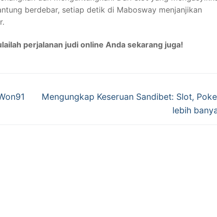
tung berdebar, setiap detik di Mabosway menjanjikan
r.
ilah perjalanan judi online Anda sekarang juga!
Next
 Won91
Mengungkap Keseruan Sandibet: Slot, Poke
post:
lebih banya