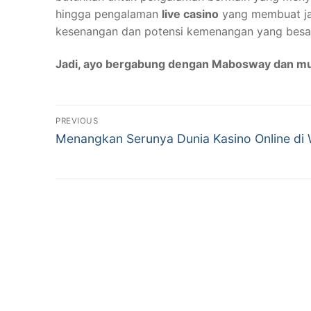
hingga pengalaman
live casino
yang membuat jan
kesenangan dan potensi kemenangan yang besa
Jadi, ayo bergabung dengan Mabosway dan mula
Navigasi
PREVIOUS
Previous
pos
Menangkan Serunya Dunia Kasino Online di
post: