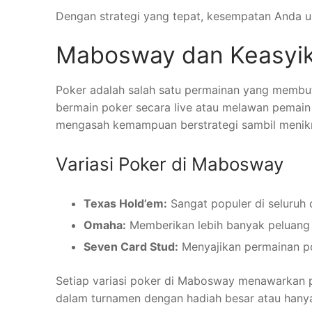
Dengan strategi yang tepat, kesempatan Anda 
Mabosway dan Keasyik
Poker adalah salah satu permainan yang membut
bermain poker secara live atau melawan pemain 
mengasah kemampuan berstrategi sambil menikm
Variasi Poker di Mabosway
Texas Hold’em:
Sangat populer di seluruh
Omaha:
Memberikan lebih banyak peluang 
Seven Card Stud:
Menyajikan permainan pok
Setiap variasi poker di Mabosway menawarkan 
dalam turnamen dengan hadiah besar atau hanya 