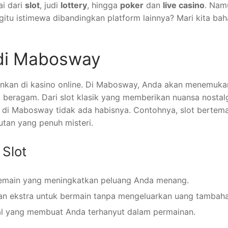
i dari
slot
, judi
lottery
, hingga
poker
dan
live casino
. Nam
u istimewa dibandingkan platform lainnya? Mari kita bah
 di Mabosway
inkan di kasino online. Di Mabosway, Anda akan menemuka
 beragam. Dari slot klasik yang memberikan nuansa nostal
an di Mabosway tidak ada habisnya. Contohnya, slot bertem
tan yang penuh misteri.
 Slot
pemain yang meningkatkan peluang Anda menang.
an ekstra untuk bermain tanpa mengeluarkan uang tambaha
ual yang membuat Anda terhanyut dalam permainan.