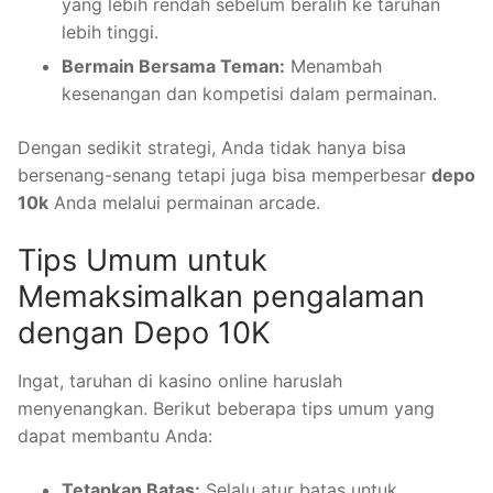
yang lebih rendah sebelum beralih ke taruhan
lebih tinggi.
Bermain Bersama Teman:
Menambah
kesenangan dan kompetisi dalam permainan.
Dengan sedikit strategi, Anda tidak hanya bisa
bersenang-senang tetapi juga bisa memperbesar
depo
10k
Anda melalui permainan arcade.
Tips Umum untuk
Memaksimalkan pengalaman
dengan Depo 10K
Ingat, taruhan di kasino online haruslah
menyenangkan. Berikut beberapa tips umum yang
dapat membantu Anda:
Tetapkan Batas:
Selalu atur batas untuk