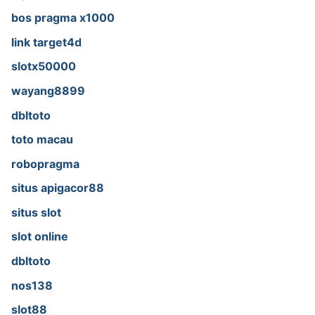
bos pragma x1000
link target4d
slotx50000
wayang8899
dbltoto
toto macau
robopragma
situs apigacor88
situs slot
slot online
dbltoto
nos138
slot88