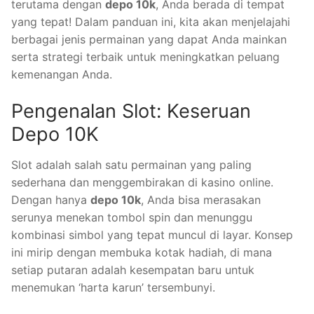
terutama dengan
depo 10k
, Anda berada di tempat
yang tepat! Dalam panduan ini, kita akan menjelajahi
berbagai jenis permainan yang dapat Anda mainkan
serta strategi terbaik untuk meningkatkan peluang
kemenangan Anda.
Pengenalan Slot: Keseruan
Depo 10K
Slot adalah salah satu permainan yang paling
sederhana dan menggembirakan di kasino online.
Dengan hanya
depo 10k
, Anda bisa merasakan
serunya menekan tombol spin dan menunggu
kombinasi simbol yang tepat muncul di layar. Konsep
ini mirip dengan membuka kotak hadiah, di mana
setiap putaran adalah kesempatan baru untuk
menemukan ‘harta karun’ tersembunyi.