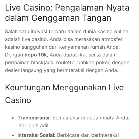
Live Casino: Pengalaman Nyata
dalam Genggaman Tangan
Salah satu inovasi terbaru dalam dunia kasino online
adalah live casino. Anda bisa merasakan atmosfer
kasino sungguhan dari kenyamanan rumah Anda.
Dengan
depo 10k
, Anda dapat ikut serta dalam
permainan blackjack, roulette, bahkan poker, dengan
dealer langsung yang berinteraksi dengan Anda.
Keuntungan Menggunakan Live
Casino
Transparansi:
Semua aksi di depan mata Anda,
jadi lebih adil.
Interaksi Sosial:
Berbicara dan berinteraksi