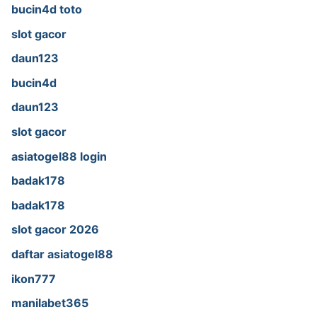
bucin4d toto
slot gacor
daun123
bucin4d
daun123
slot gacor
asiatogel88 login
badak178
badak178
slot gacor 2026
daftar asiatogel88
ikon777
manilabet365