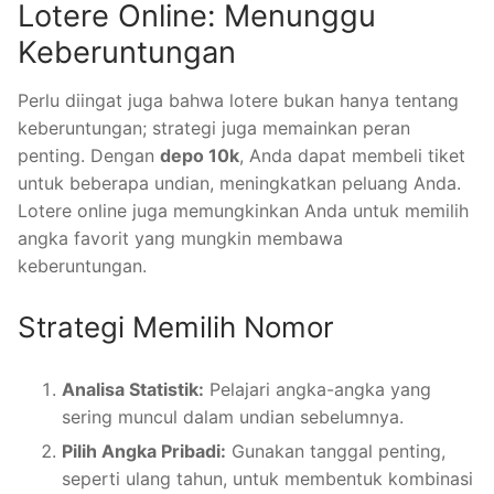
Lotere Online: Menunggu
Keberuntungan
Perlu diingat juga bahwa lotere bukan hanya tentang
keberuntungan; strategi juga memainkan peran
penting. Dengan
depo 10k
, Anda dapat membeli tiket
untuk beberapa undian, meningkatkan peluang Anda.
Lotere online juga memungkinkan Anda untuk memilih
angka favorit yang mungkin membawa
keberuntungan.
Strategi Memilih Nomor
Analisa Statistik:
Pelajari angka-angka yang
sering muncul dalam undian sebelumnya.
Pilih Angka Pribadi:
Gunakan tanggal penting,
seperti ulang tahun, untuk membentuk kombinasi