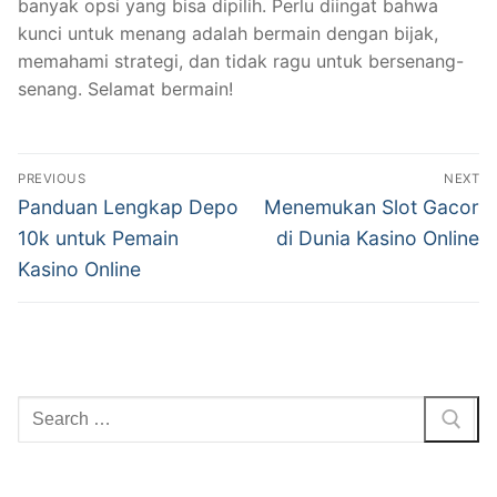
banyak opsi yang bisa dipilih. Perlu diingat bahwa
kunci untuk menang adalah bermain dengan bijak,
memahami strategi, dan tidak ragu untuk bersenang-
senang. Selamat bermain!
Navigasi
PREVIOUS
NEXT
pos
Previous
Next
Panduan Lengkap Depo
Menemukan Slot Gacor
post:
post:
10k untuk Pemain
di Dunia Kasino Online
Kasino Online
Cari: