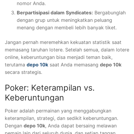
nomor Anda.
Berpartisipasi dalam Syndicates:
Bergabunglah
dengan grup untuk meningkatkan peluang
menang dengan membeli lebih banyak tiket.
Jangan pernah meremehkan kekuatan statistik saat
memasang taruhan lotere. Setelah semua, dalam lotere
online, keberuntungan bisa menjadi teman baik,
terutama
depo 10k
saat Anda memasang
depo 10k
secara strategis.
Poker: Keterampilan vs.
Keberuntungan
Poker adalah permainan yang menggabungkan
keterampilan, strategi, dan sedikit keberuntungan.
Dengan
depo 10k
, Anda dapat bersaing melawan
pemain lain dari seluruh dunia, dan setiap tangan