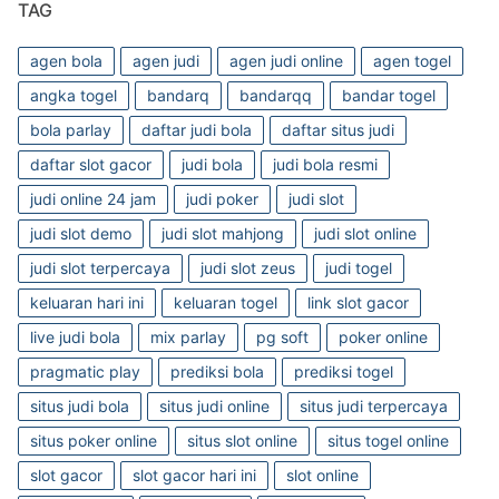
TAG
agen bola
agen judi
agen judi online
agen togel
angka togel
bandarq
bandarqq
bandar togel
bola parlay
daftar judi bola
daftar situs judi
daftar slot gacor
judi bola
judi bola resmi
judi online 24 jam
judi poker
judi slot
judi slot demo
judi slot mahjong
judi slot online
judi slot terpercaya
judi slot zeus
judi togel
keluaran hari ini
keluaran togel
link slot gacor
live judi bola
mix parlay
pg soft
poker online
pragmatic play
prediksi bola
prediksi togel
situs judi bola
situs judi online
situs judi terpercaya
situs poker online
situs slot online
situs togel online
slot gacor
slot gacor hari ini
slot online