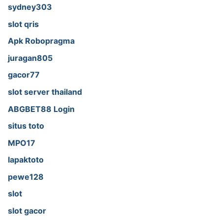
sydney303
slot qris
Apk Robopragma
juragan805
gacor77
slot server thailand
ABGBET88 Login
situs toto
MPO17
lapaktoto
pewe128
slot
slot gacor