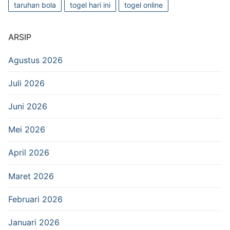
taruhan bola
togel hari ini
togel online
ARSIP
Agustus 2026
Juli 2026
Juni 2026
Mei 2026
April 2026
Maret 2026
Februari 2026
Januari 2026