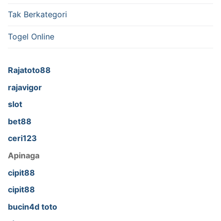
Tak Berkategori
Togel Online
Rajatoto88
rajavigor
slot
bet88
ceri123
Apinaga
cipit88
cipit88
bucin4d toto