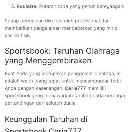
Roulette:
Putaran roda yang penuh ketegangan!
Setiap permainan dikelola oleh profesional dan
memberikan pengalaman mendebarkan yang mirip
kasino fisik.
Sportsbook: Taruhan Olahraga
yang Menggembirakan
Buat Anda yang merupakan penggemar olahraga, ini
adalah waktu yang tepat untuk mencampurkan hobi
Anda dengan kesenangan.
Ceria777
memiliki
sportsbook yang menawarkan taruhan pada berbagai
pertandingan dari seluruh dunia.
Keunggulan Taruhan di
Sportsbook Ceria777