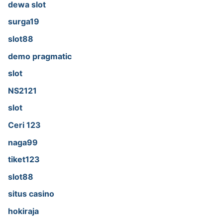
dewa slot
surga19
slot88
demo pragmatic
slot
NS2121
slot
Ceri 123
naga99
tiket123
slot88
situs casino
hokiraja