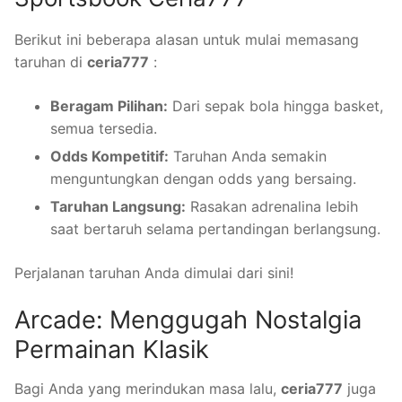
Berikut ini beberapa alasan untuk mulai memasang
taruhan di
ceria777
:
Beragam Pilihan:
Dari sepak bola hingga basket,
semua tersedia.
Odds Kompetitif:
Taruhan Anda semakin
menguntungkan dengan odds yang bersaing.
Taruhan Langsung:
Rasakan adrenalina lebih
saat bertaruh selama pertandingan berlangsung.
Perjalanan taruhan Anda dimulai dari sini!
Arcade: Menggugah Nostalgia
Permainan Klasik
Bagi Anda yang merindukan masa lalu,
ceria777
juga