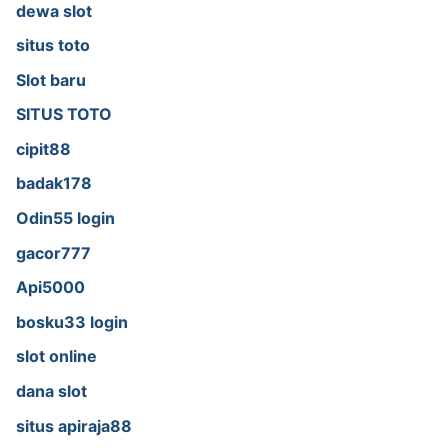
dewa slot
situs toto
Slot baru
SITUS TOTO
cipit88
badak178
Odin55 login
gacor777
Api5000
bosku33 login
slot online
dana slot
situs apiraja88