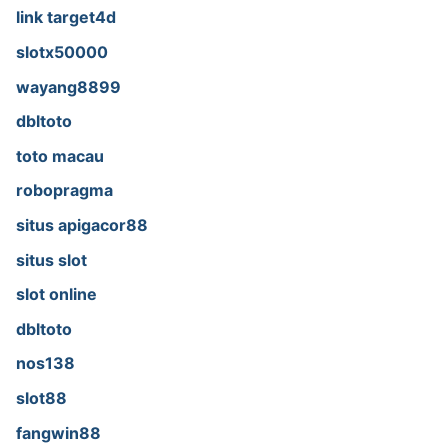
link target4d
slotx50000
wayang8899
dbltoto
toto macau
robopragma
situs apigacor88
situs slot
slot online
dbltoto
nos138
slot88
fangwin88