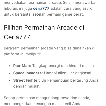
menyediakan permainan arcade. Selain menawarkan
hiburan, ini juga
ceria777
adalah cara yang asyik
untuk bersantai setelah bermain game berat.
Pilihan Permainan Arcade di
Ceria777
Beragam permainan arcade yang bisa dimainkan di
platform ini meliputi:
Pac-Man:
Tangkap energi dan hindari musuh.
Space Invaders:
Hadapi alien luar angkasa!
Street Fighter:
Uji kemampuan bertarung Anda
dengan musuh.
Setiap permainan mengundang tawa dan canda,
membangkitkan kenangan masa kecil Anda.