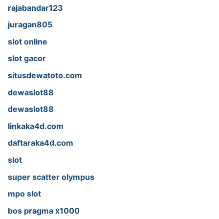
rajabandar123
juragan805
slot online
slot gacor
situsdewatoto.com
dewaslot88
dewaslot88
linkaka4d.com
daftaraka4d.com
slot
super scatter olympus
mpo slot
bos pragma x1000