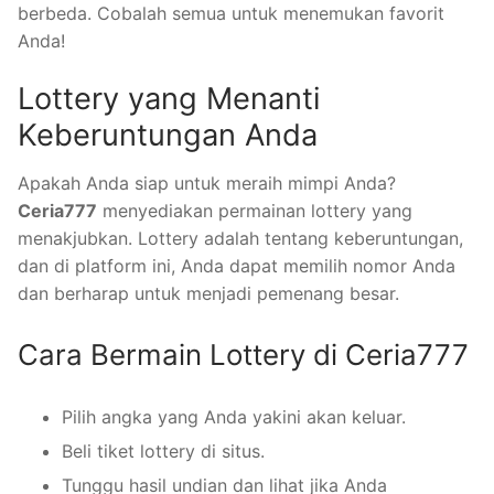
berbeda. Cobalah semua untuk menemukan favorit
Anda!
Lottery yang Menanti
Keberuntungan Anda
Apakah Anda siap untuk meraih mimpi Anda?
Ceria777
menyediakan permainan lottery yang
menakjubkan. Lottery adalah tentang keberuntungan,
dan di platform ini, Anda dapat memilih nomor Anda
dan berharap untuk menjadi pemenang besar.
Cara Bermain Lottery di Ceria777
Pilih angka yang Anda yakini akan keluar.
Beli tiket lottery di situs.
Tunggu hasil undian dan lihat jika Anda