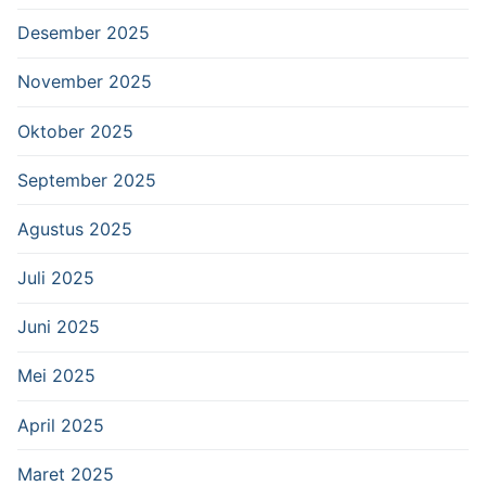
Desember 2025
November 2025
Oktober 2025
September 2025
Agustus 2025
Juli 2025
Juni 2025
Mei 2025
April 2025
Maret 2025