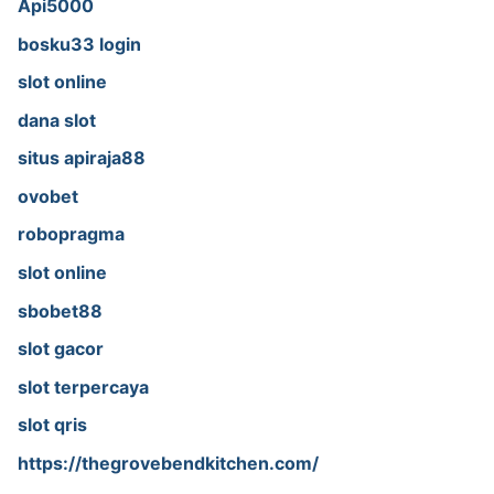
Api5000
bosku33 login
slot online
dana slot
situs apiraja88
ovobet
robopragma
slot online
sbobet88
slot gacor
slot terpercaya
slot qris
https://thegrovebendkitchen.com/