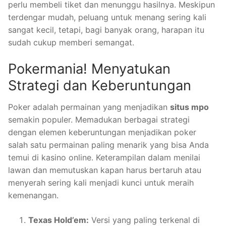
perlu membeli tiket dan menunggu hasilnya. Meskipun
terdengar mudah, peluang untuk menang sering kali
sangat kecil, tetapi, bagi banyak orang, harapan itu
sudah cukup memberi semangat.
Pokermania! Menyatukan
Strategi dan Keberuntungan
Poker adalah permainan yang menjadikan
situs mpo
semakin populer. Memadukan berbagai strategi
dengan elemen keberuntungan menjadikan poker
salah satu permainan paling menarik yang bisa Anda
temui di kasino online. Keterampilan dalam menilai
lawan dan memutuskan kapan harus bertaruh atau
menyerah sering kali menjadi kunci untuk meraih
kemenangan.
Texas Hold’em:
Versi yang paling terkenal di