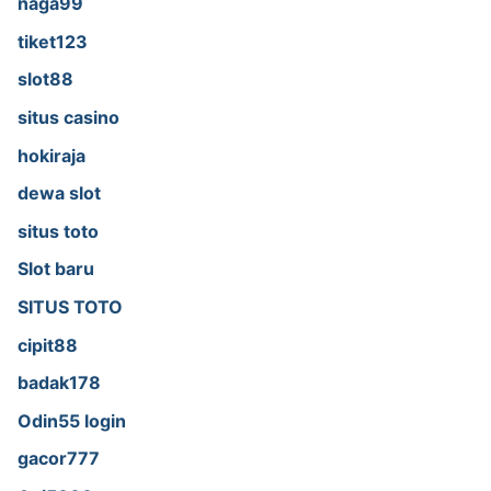
naga99
tiket123
slot88
situs casino
hokiraja
dewa slot
situs toto
Slot baru
SITUS TOTO
cipit88
badak178
Odin55 login
gacor777