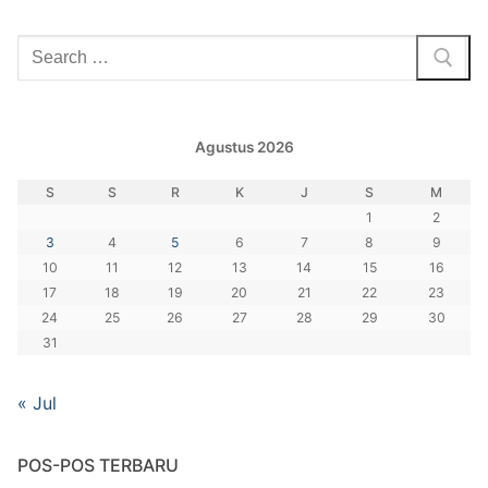
Cari:
Agustus 2026
S
S
R
K
J
S
M
1
2
3
4
5
6
7
8
9
10
11
12
13
14
15
16
17
18
19
20
21
22
23
24
25
26
27
28
29
30
31
« Jul
POS-POS TERBARU