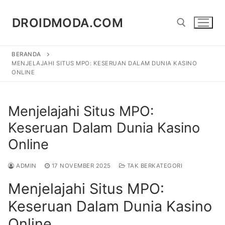
Lompat
ke
DROIDMODA.COM
konten
BERANDA
Cari:
MENJELAJAHI SITUS MPO: KESERUAN DALAM DUNIA KASINO
ONLINE
Menjelajahi Situs MPO:
Keseruan Dalam Dunia Kasino
Online
ADMIN
17 NOVEMBER 2025
TAK BERKATEGORI
Menjelajahi Situs MPO:
Keseruan Dalam Dunia Kasino
Online