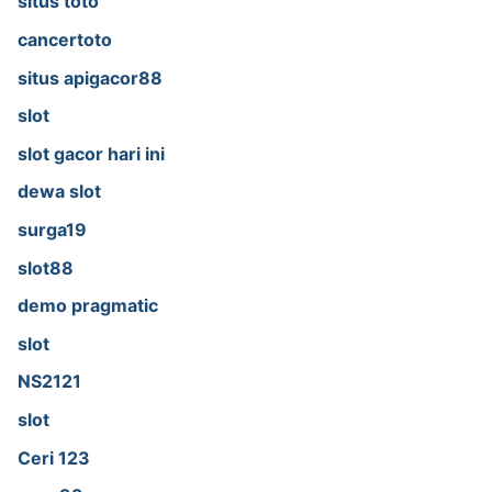
situs toto
cancertoto
situs apigacor88
slot
slot gacor hari ini
dewa slot
surga19
slot88
demo pragmatic
slot
NS2121
slot
Ceri 123