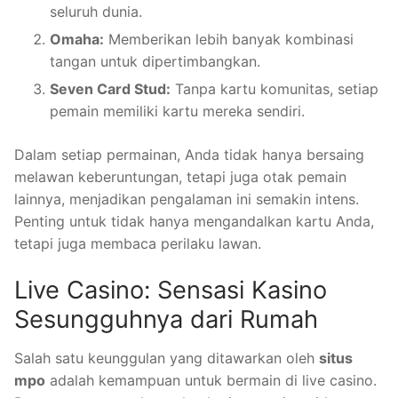
seluruh dunia.
Omaha:
Memberikan lebih banyak kombinasi
tangan untuk dipertimbangkan.
Seven Card Stud:
Tanpa kartu komunitas, setiap
pemain memiliki kartu mereka sendiri.
Dalam setiap permainan, Anda tidak hanya bersaing
melawan keberuntungan, tetapi juga otak pemain
lainnya, menjadikan pengalaman ini semakin intens.
Penting untuk tidak hanya mengandalkan kartu Anda,
tetapi juga membaca perilaku lawan.
Live Casino: Sensasi Kasino
Sesungguhnya dari Rumah
Salah satu keunggulan yang ditawarkan oleh
situs
mpo
adalah kemampuan untuk bermain di live casino.