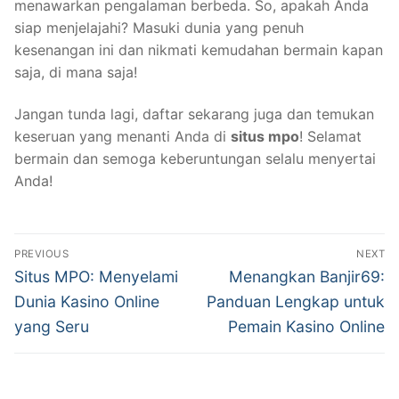
menawarkan pengalaman berbeda. So, apakah Anda
siap menjelajahi? Masuki dunia yang penuh
kesenangan ini dan nikmati kemudahan bermain kapan
saja, di mana saja!
Jangan tunda lagi, daftar sekarang juga dan temukan
keseruan yang menanti Anda di
situs mpo
! Selamat
bermain dan semoga keberuntungan selalu menyertai
Anda!
Navigasi
PREVIOUS
NEXT
pos
Previous
Next
Situs MPO: Menyelami
Menangkan Banjir69:
post:
post:
Dunia Kasino Online
Panduan Lengkap untuk
yang Seru
Pemain Kasino Online