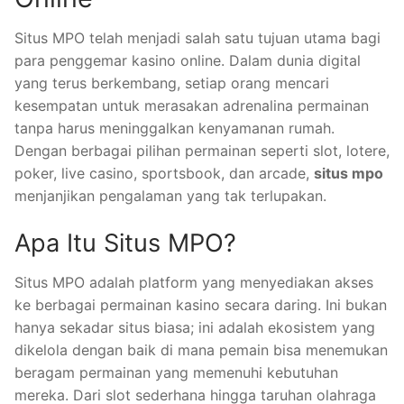
Situs MPO telah menjadi salah satu tujuan utama bagi
para penggemar kasino online. Dalam dunia digital
yang terus berkembang, setiap orang mencari
kesempatan untuk merasakan adrenalina permainan
tanpa harus meninggalkan kenyamanan rumah.
Dengan berbagai pilihan permainan seperti slot, lotere,
poker, live casino, sportsbook, dan arcade,
situs mpo
menjanjikan pengalaman yang tak terlupakan.
Apa Itu Situs MPO?
Situs MPO adalah platform yang menyediakan akses
ke berbagai permainan kasino secara daring. Ini bukan
hanya sekadar situs biasa; ini adalah ekosistem yang
dikelola dengan baik di mana pemain bisa menemukan
beragam permainan yang memenuhi kebutuhan
mereka. Dari slot sederhana hingga taruhan olahraga