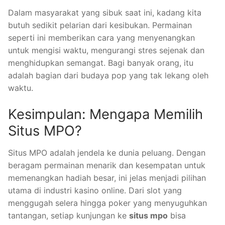
Dalam masyarakat yang sibuk saat ini, kadang kita
butuh sedikit pelarian dari kesibukan. Permainan
seperti ini memberikan cara yang menyenangkan
untuk mengisi waktu, mengurangi stres sejenak dan
menghidupkan semangat. Bagi banyak orang, itu
adalah bagian dari budaya pop yang tak lekang oleh
waktu.
Kesimpulan: Mengapa Memilih
Situs MPO?
Situs MPO adalah jendela ke dunia peluang. Dengan
beragam permainan menarik dan kesempatan untuk
memenangkan hadiah besar, ini jelas menjadi pilihan
utama di industri kasino online. Dari slot yang
menggugah selera hingga poker yang menyuguhkan
tantangan, setiap kunjungan ke
situs mpo
bisa