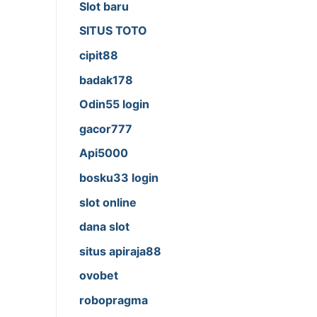
Slot baru
SITUS TOTO
cipit88
badak178
Odin55 login
gacor777
Api5000
bosku33 login
slot online
dana slot
situs apiraja88
ovobet
robopragma