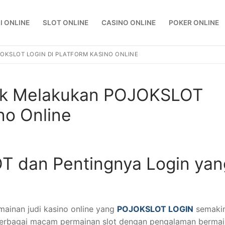
I ONLINE
SLOT ONLINE
CASINO ONLINE
POKER ONLINE
KSLOT LOGIN DI PLATFORM KASINO ONLINE
uk Melakukan POJOKSLOT
no Online
 dan Pentingnya Login yan
ainan judi kasino online yang
POJOKSLOT LOGIN
semaki
 berbagai macam permainan slot dengan pengalaman bermai