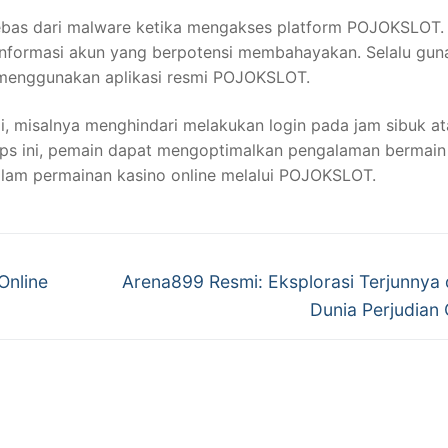
bebas dari malware ketika mengakses platform POJOKSLOT.
informasi akun yang berpotensi membahayakan. Selalu gun
ka menggunakan aplikasi resmi POJOKSLOT.
ai, misalnya menghindari melakukan login pada jam sibuk a
tips ini, pemain dapat mengoptimalkan pengalaman bermain
am permainan kasino online melalui POJOKSLOT.
Next
Online
Arena899 Resmi: Eksplorasi Terjunnya
post:
Dunia Perjudian 