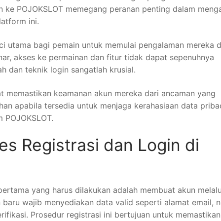
isien ke POJOKSLOT memegang peranan penting dalam meng
atform ini.
ci utama bagi pemain untuk memulai pengalaman mereka 
nar, akses ke permainan dan fitur tidak dapat sepenuhnya
 dan teknik login sangatlah krusial.
apat memastikan keamanan akun mereka dari ancaman yang
an apabila tersedia untuk menjaga kerahasiaan data priba
orm POJOKSLOT.
s Registrasi dan Login di
pertama yang harus dilakukan adalah membuat akun melalu
 baru wajib menyediakan data valid seperti alamat email, 
rifikasi. Prosedur registrasi ini bertujuan untuk memastika