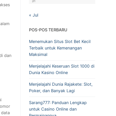
31
akses
« Jul
dalam
POS-POS TERBARU
Menemukan Situs Slot Bet Kecil
Terbaik untuk Kemenangan
Maksimal
di dan
Menjelajahi Keseruan Slot 1000 di
Dunia Kasino Online
Menjelajahi Dunia Rajakete: Slot,
Poker, dan Banyak Lagi
i
Sarang777: Panduan Lengkap
nomor
untuk Casino Online dan
n data
Permainannya