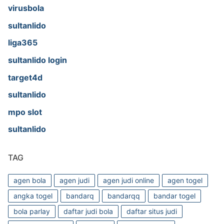
virusbola
sultanlido
liga365
sultanlido login
target4d
sultanlido
mpo slot
sultanlido
TAG
agen bola
agen judi
agen judi online
agen togel
angka togel
bandarq
bandarqq
bandar togel
bola parlay
daftar judi bola
daftar situs judi