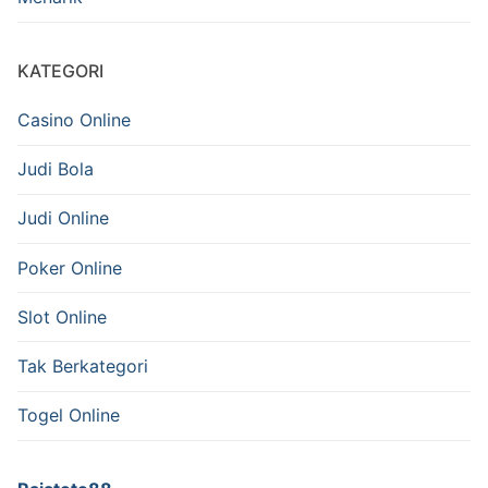
KATEGORI
Casino Online
Judi Bola
Judi Online
Poker Online
Slot Online
Tak Berkategori
Togel Online