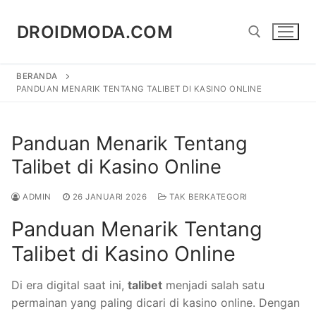
Lompat
ke
DROIDMODA.COM
konten
BERANDA
Cari:
PANDUAN MENARIK TENTANG TALIBET DI KASINO ONLINE
Panduan Menarik Tentang
Talibet di Kasino Online
ADMIN
26 JANUARI 2026
TAK BERKATEGORI
Panduan Menarik Tentang
Talibet di Kasino Online
Di era digital saat ini,
talibet
menjadi salah satu
permainan yang paling dicari di kasino online. Dengan