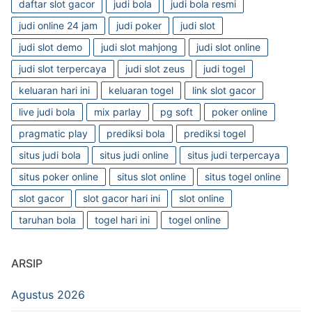
daftar slot gacor
judi bola
judi bola resmi
judi online 24 jam
judi poker
judi slot
judi slot demo
judi slot mahjong
judi slot online
judi slot terpercaya
judi slot zeus
judi togel
keluaran hari ini
keluaran togel
link slot gacor
live judi bola
mix parlay
pg soft
poker online
pragmatic play
prediksi bola
prediksi togel
situs judi bola
situs judi online
situs judi terpercaya
situs poker online
situs slot online
situs togel online
slot gacor
slot gacor hari ini
slot online
taruhan bola
togel hari ini
togel online
ARSIP
Agustus 2026