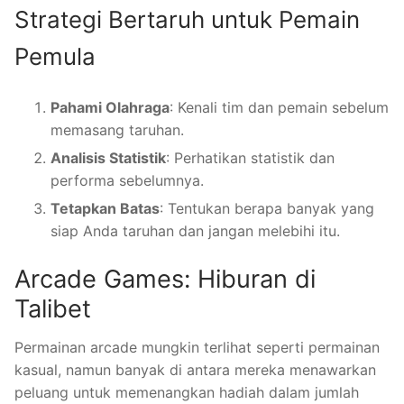
Strategi Bertaruh untuk Pemain
Pemula
Pahami Olahraga
: Kenali tim dan pemain sebelum
memasang taruhan.
Analisis Statistik
: Perhatikan statistik dan
performa sebelumnya.
Tetapkan Batas
: Tentukan berapa banyak yang
siap Anda taruhan dan jangan melebihi itu.
Arcade Games: Hiburan di
Talibet
Permainan arcade mungkin terlihat seperti permainan
kasual, namun banyak di antara mereka menawarkan
peluang untuk memenangkan hadiah dalam jumlah