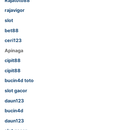
Rajatoto88
rajavigor
slot
bet88
ceri123
Apinaga
cipit88
cipit88
bucin4d toto
slot gacor
daun123
bucin4d
daun123