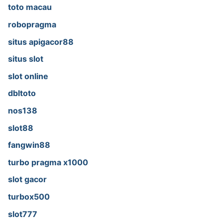
toto macau
robopragma
situs apigacor88
situs slot
slot online
dbltoto
nos138
slot88
fangwin88
turbo pragma x1000
slot gacor
turbox500
slot777