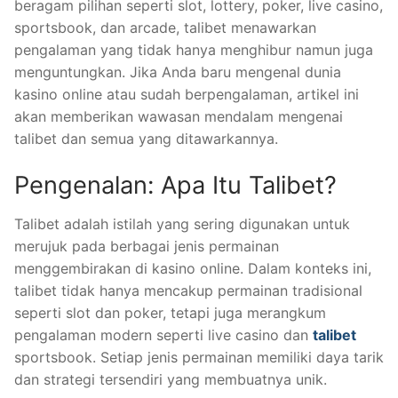
beragam pilihan seperti slot, lottery, poker, live casino,
sportsbook, dan arcade, talibet menawarkan
pengalaman yang tidak hanya menghibur namun juga
menguntungkan. Jika Anda baru mengenal dunia
kasino online atau sudah berpengalaman, artikel ini
akan memberikan wawasan mendalam mengenai
talibet dan semua yang ditawarkannya.
Pengenalan: Apa Itu Talibet?
Talibet adalah istilah yang sering digunakan untuk
merujuk pada berbagai jenis permainan
menggembirakan di kasino online. Dalam konteks ini,
talibet tidak hanya mencakup permainan tradisional
seperti slot dan poker, tetapi juga merangkum
pengalaman modern seperti live casino dan
talibet
sportsbook. Setiap jenis permainan memiliki daya tarik
dan strategi tersendiri yang membuatnya unik.