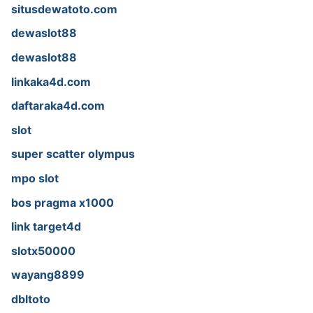
situsdewatoto.com
dewaslot88
dewaslot88
linkaka4d.com
daftaraka4d.com
slot
super scatter olympus
mpo slot
bos pragma x1000
link target4d
slotx50000
wayang8899
dbltoto