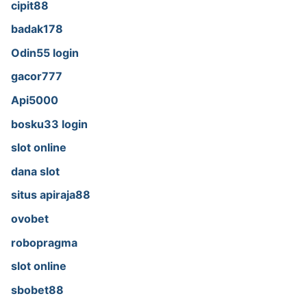
cipit88
badak178
Odin55 login
gacor777
Api5000
bosku33 login
slot online
dana slot
situs apiraja88
ovobet
robopragma
slot online
sbobet88