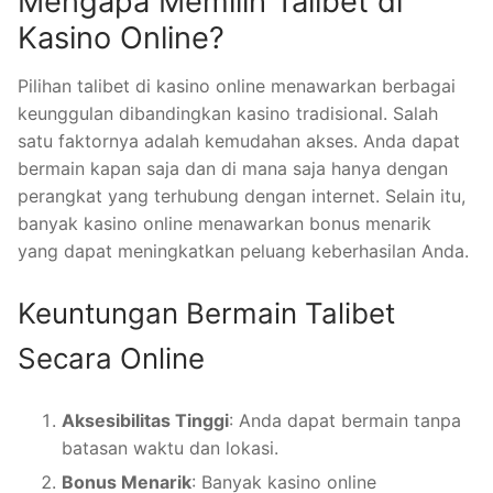
Mengapa Memilih Talibet di
Kasino Online?
Pilihan talibet di kasino online menawarkan berbagai
keunggulan dibandingkan kasino tradisional. Salah
satu faktornya adalah kemudahan akses. Anda dapat
bermain kapan saja dan di mana saja hanya dengan
perangkat yang terhubung dengan internet. Selain itu,
banyak kasino online menawarkan bonus menarik
yang dapat meningkatkan peluang keberhasilan Anda.
Keuntungan Bermain Talibet
Secara Online
Aksesibilitas Tinggi
: Anda dapat bermain tanpa
batasan waktu dan lokasi.
Bonus Menarik
: Banyak kasino online