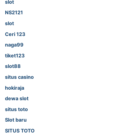
slot
NS2121
slot
Ceri 123
naga99
tiket123
slot88
situs casino
hokiraja
dewa slot
situs toto
Slot baru
SITUS TOTO