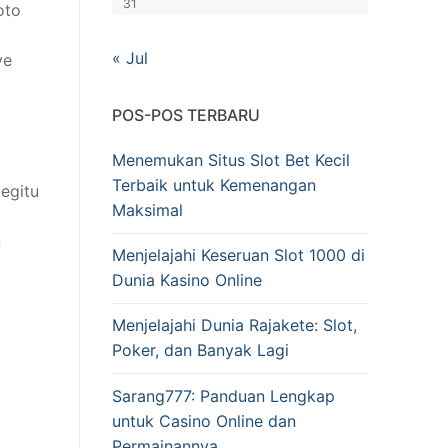
31
oto
« Jul
ve
POS-POS TERBARU
Menemukan Situs Slot Bet Kecil
Terbaik untuk Kemenangan
egitu
Maksimal
n
Menjelajahi Keseruan Slot 1000 di
Dunia Kasino Online
Menjelajahi Dunia Rajakete: Slot,
Poker, dan Banyak Lagi
Sarang777: Panduan Lengkap
untuk Casino Online dan
Permainannya