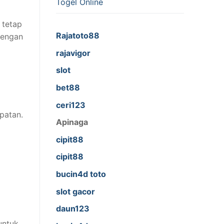
Togel Online
 tetap
Rajatoto88
dengan
rajavigor
slot
bet88
ceri123
patan.
Apinaga
cipit88
cipit88
bucin4d toto
slot gacor
daun123
untuk