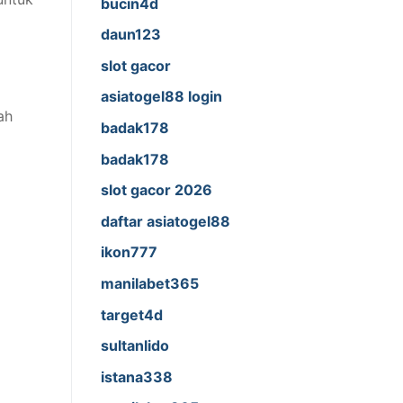
bucin4d
daun123
slot gacor
asiatogel88 login
ah
badak178
badak178
slot gacor 2026
daftar asiatogel88
ikon777
manilabet365
target4d
sultanlido
istana338