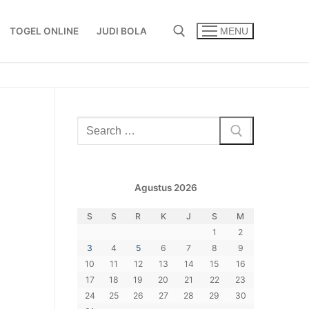
TOGEL ONLINE
JUDI BOLA
MENU
Cari:
Cari:
Agustus 2026
S
S
R
K
J
S
M
1
2
3
4
5
6
7
8
9
10
11
12
13
14
15
16
17
18
19
20
21
22
23
24
25
26
27
28
29
30