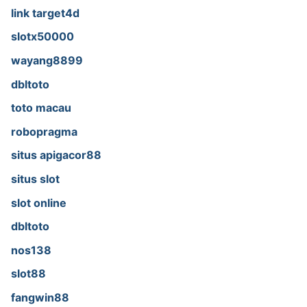
link target4d
slotx50000
wayang8899
dbltoto
toto macau
robopragma
situs apigacor88
situs slot
slot online
dbltoto
nos138
slot88
fangwin88