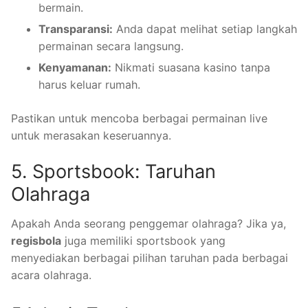
bermain.
Transparansi:
Anda dapat melihat setiap langkah
permainan secara langsung.
Kenyamanan:
Nikmati suasana kasino tanpa
harus keluar rumah.
Pastikan untuk mencoba berbagai permainan live
untuk merasakan keseruannya.
5. Sportsbook: Taruhan
Olahraga
Apakah Anda seorang penggemar olahraga? Jika ya,
regisbola
juga memiliki sportsbook yang
menyediakan berbagai pilihan taruhan pada berbagai
acara olahraga.