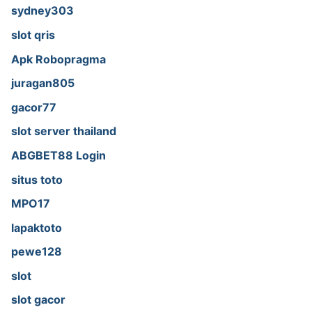
sydney303
slot qris
Apk Robopragma
juragan805
gacor77
slot server thailand
ABGBET88 Login
situs toto
MPO17
lapaktoto
pewe128
slot
slot gacor