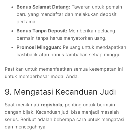
Bonus Selamat Datang:
Tawaran untuk pemain
baru yang mendaftar dan melakukan deposit
pertama.
Bonus Tanpa Deposit:
Memberikan peluang
bermain tanpa harus menyetorkan uang.
Promosi Mingguan:
Peluang untuk mendapatkan
cashback atau bonus tambahan setiap minggu.
Pastikan untuk memanfaatkan semua kesempatan ini
untuk memperbesar modal Anda.
9. Mengatasi Kecanduan Judi
Saat menikmati
regisbola
, penting untuk bermain
dengan bijak. Kecanduan judi bisa menjadi masalah
serius. Berikut adalah beberapa cara untuk mengatasi
dan mencegahnya: