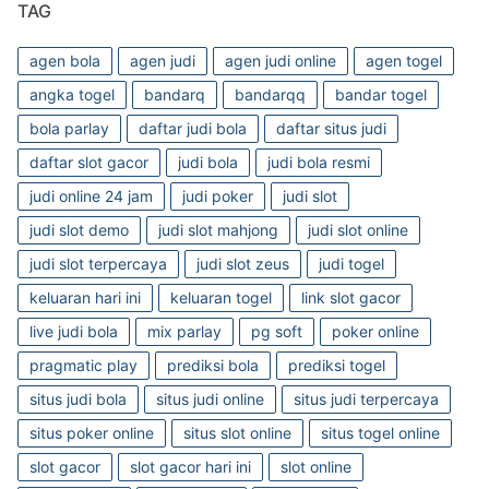
TAG
agen bola
agen judi
agen judi online
agen togel
angka togel
bandarq
bandarqq
bandar togel
bola parlay
daftar judi bola
daftar situs judi
daftar slot gacor
judi bola
judi bola resmi
judi online 24 jam
judi poker
judi slot
judi slot demo
judi slot mahjong
judi slot online
judi slot terpercaya
judi slot zeus
judi togel
keluaran hari ini
keluaran togel
link slot gacor
live judi bola
mix parlay
pg soft
poker online
pragmatic play
prediksi bola
prediksi togel
situs judi bola
situs judi online
situs judi terpercaya
situs poker online
situs slot online
situs togel online
slot gacor
slot gacor hari ini
slot online