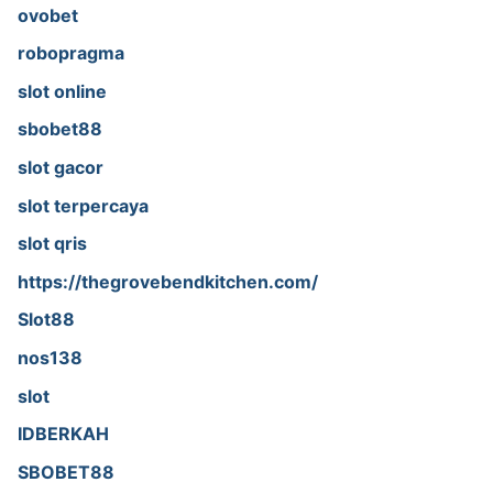
ovobet
robopragma
slot online
sbobet88
slot gacor
slot terpercaya
slot qris
https://thegrovebendkitchen.com/
Slot88
nos138
slot
IDBERKAH
SBOBET88