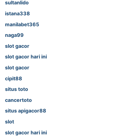
sultanlido
istana338
manilabet365
naga99
slot gacor
slot gacor hari ini
slot gacor
cipit88
situs toto
cancertoto
situs apigacor88
slot
slot gacor hari ini