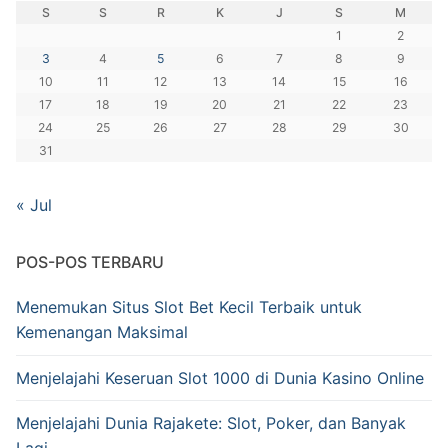
S
S
R
K
J
S
M
1
2
3
4
5
6
7
8
9
10
11
12
13
14
15
16
17
18
19
20
21
22
23
24
25
26
27
28
29
30
31
« Jul
POS-POS TERBARU
Menemukan Situs Slot Bet Kecil Terbaik untuk
Kemenangan Maksimal
Menjelajahi Keseruan Slot 1000 di Dunia Kasino Online
Menjelajahi Dunia Rajakete: Slot, Poker, dan Banyak
Lagi