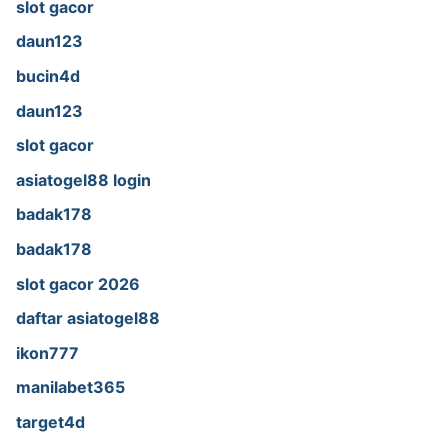
slot gacor
daun123
bucin4d
daun123
slot gacor
asiatogel88 login
badak178
badak178
slot gacor 2026
daftar asiatogel88
ikon777
manilabet365
target4d