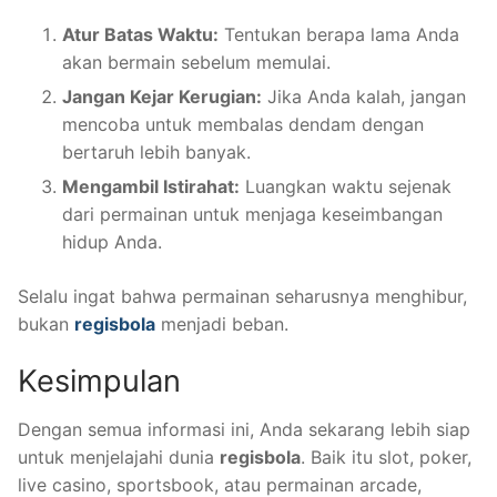
Atur Batas Waktu:
Tentukan berapa lama Anda
akan bermain sebelum memulai.
Jangan Kejar Kerugian:
Jika Anda kalah, jangan
mencoba untuk membalas dendam dengan
bertaruh lebih banyak.
Mengambil Istirahat:
Luangkan waktu sejenak
dari permainan untuk menjaga keseimbangan
hidup Anda.
Selalu ingat bahwa permainan seharusnya menghibur,
bukan
regisbola
menjadi beban.
Kesimpulan
Dengan semua informasi ini, Anda sekarang lebih siap
untuk menjelajahi dunia
regisbola
. Baik itu slot, poker,
live casino, sportsbook, atau permainan arcade,