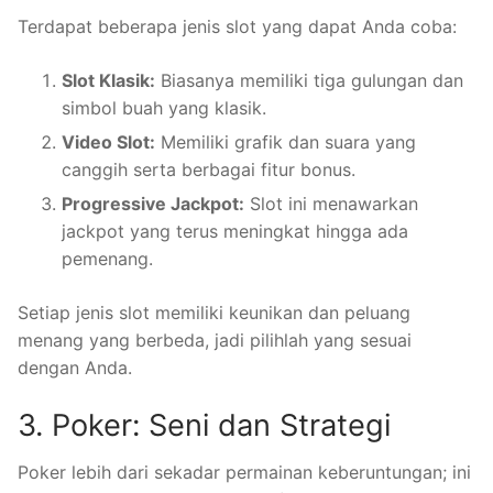
Terdapat beberapa jenis slot yang dapat Anda coba:
Slot Klasik:
Biasanya memiliki tiga gulungan dan
simbol buah yang klasik.
Video Slot:
Memiliki grafik dan suara yang
canggih serta berbagai fitur bonus.
Progressive Jackpot:
Slot ini menawarkan
jackpot yang terus meningkat hingga ada
pemenang.
Setiap jenis slot memiliki keunikan dan peluang
menang yang berbeda, jadi pilihlah yang sesuai
dengan Anda.
3. Poker: Seni dan Strategi
Poker lebih dari sekadar permainan keberuntungan; ini