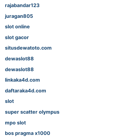
rajabandar123
juragan805
slot online
slot gacor
situsdewatoto.com
dewaslot88
dewaslot88
linkaka4d.com
daftaraka4d.com
slot
super scatter olympus
mpo slot
bos pragma x1000