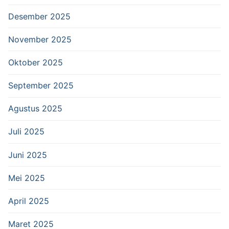
Desember 2025
November 2025
Oktober 2025
September 2025
Agustus 2025
Juli 2025
Juni 2025
Mei 2025
April 2025
Maret 2025