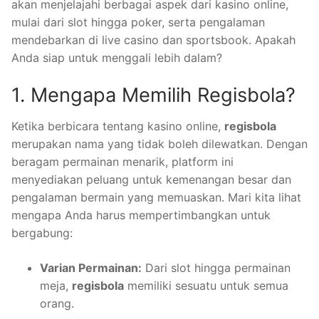
akan menjelajahi berbagai aspek dari kasino online,
mulai dari slot hingga poker, serta pengalaman
mendebarkan di live casino dan sportsbook. Apakah
Anda siap untuk menggali lebih dalam?
1. Mengapa Memilih Regisbola?
Ketika berbicara tentang kasino online,
regisbola
merupakan nama yang tidak boleh dilewatkan. Dengan
beragam permainan menarik, platform ini
menyediakan peluang untuk kemenangan besar dan
pengalaman bermain yang memuaskan. Mari kita lihat
mengapa Anda harus mempertimbangkan untuk
bergabung:
Varian Permainan:
Dari slot hingga permainan
meja,
regisbola
memiliki sesuatu untuk semua
orang.