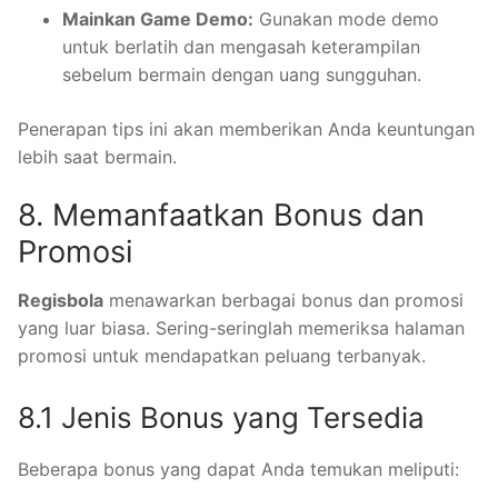
Mainkan Game Demo:
Gunakan mode demo
untuk berlatih dan mengasah keterampilan
sebelum bermain dengan uang sungguhan.
Penerapan tips ini akan memberikan Anda keuntungan
lebih saat bermain.
8. Memanfaatkan Bonus dan
Promosi
Regisbola
menawarkan berbagai bonus dan promosi
yang luar biasa. Sering-seringlah memeriksa halaman
promosi untuk mendapatkan peluang terbanyak.
8.1 Jenis Bonus yang Tersedia
Beberapa bonus yang dapat Anda temukan meliputi: