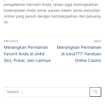
pengalaman bermain Anda, tetapi juga meningkatkan
kesempatan Anda untuk sukses dalam dunia perjudian
online yang penuh dengan ketidakpastian dan peluang
ini.
Navigasi
PREVIOUS
NEXT
pos
Previous
Next
Menangkan Permainan
Menangkan Permainan
post:
post:
Favorit Anda di oli4d:
di tukul777: Panduan
Slot, Poker, dan Lainnya
Online Casino
Cari: