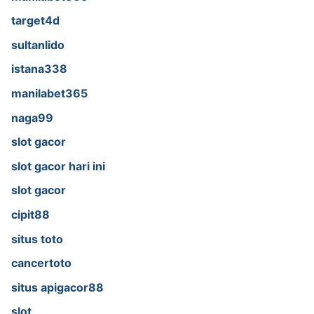
target4d
sultanlido
istana338
manilabet365
naga99
slot gacor
slot gacor hari ini
slot gacor
cipit88
situs toto
cancertoto
situs apigacor88
slot