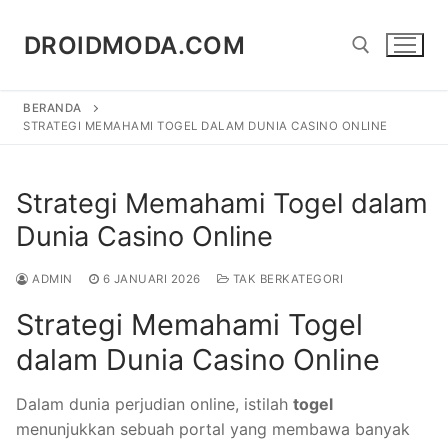
Lompat
ke
DROIDMODA.COM
konten
BERANDA
Cari:
STRATEGI MEMAHAMI TOGEL DALAM DUNIA CASINO ONLINE
Strategi Memahami Togel dalam
Dunia Casino Online
ADMIN
6 JANUARI 2026
TAK BERKATEGORI
Strategi Memahami Togel
dalam Dunia Casino Online
Dalam dunia perjudian online, istilah
togel
menunjukkan sebuah portal yang membawa banyak