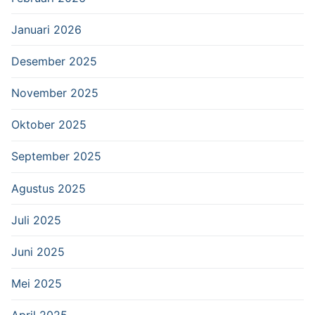
Januari 2026
Desember 2025
November 2025
Oktober 2025
September 2025
Agustus 2025
Juli 2025
Juni 2025
Mei 2025