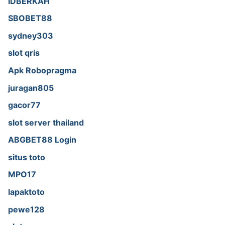
IDBERKAH
SBOBET88
sydney303
slot qris
Apk Robopragma
juragan805
gacor77
slot server thailand
ABGBET88 Login
situs toto
MPO17
lapaktoto
pewe128