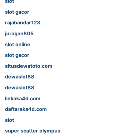
slot
slot gacor
rajabandar123
juragan805
slot online
slot gacor
situsdewatoto.com
dewaslot88
dewaslot88
linkaka4d.com
daftaraka4d.com
slot
super scatter olympus