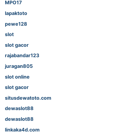
MPO17
lapaktoto
pewe128
slot
slot gacor
rajabandar123
juragan805
slot online
slot gacor
situsdewatoto.com
dewaslot88
dewaslot88
linkaka4d.com