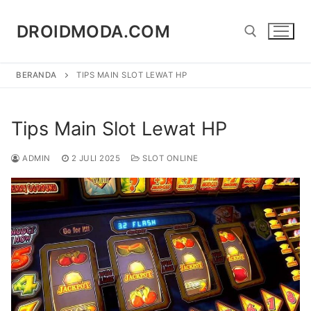
Lompat
ke
DROIDMODA.COM
konten
BERANDA
TIPS MAIN SLOT LEWAT HP
Cari:
Tips Main Slot Lewat HP
ADMIN
2 JULI 2025
SLOT ONLINE