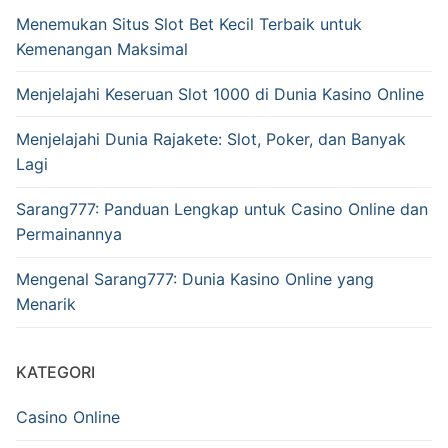
Menemukan Situs Slot Bet Kecil Terbaik untuk
Kemenangan Maksimal
Menjelajahi Keseruan Slot 1000 di Dunia Kasino Online
Menjelajahi Dunia Rajakete: Slot, Poker, dan Banyak
Lagi
Sarang777: Panduan Lengkap untuk Casino Online dan
Permainannya
Mengenal Sarang777: Dunia Kasino Online yang
Menarik
KATEGORI
Casino Online