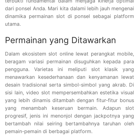
terbukti fundamental dalam menjaga kinerja optimal
dari ponsel Anda. Mari kita dalami lebih jauh mengenai
dinamika permainan slot di ponsel sebagai platform
utama.
Permainan yang Ditawarkan
Dalam ekosistem slot online lewat perangkat mobile,
beragam variasi permainan disuguhkan kepada para
pengguna. Varietas ini meliputi slot klasik yang
menawarkan kesederhanaan dan kenyamanan lewat
desain tradisional serta simbol-simbol yang akrab. Di
sisi lain, video slot mempersembahkan estetika visual
yang lebih dinamis ditambah dengan fitur-fitur bonus
yang menambah keseruan bermain. Adapun slot
progresif, jenis ini menonjol dengan jackpotnya yang
bertambah nilai seiring bertambahnya taruhan oleh
pemain-pemain di berbagai platform.