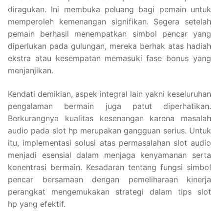
diragukan. Ini membuka peluang bagi pemain untuk
memperoleh kemenangan signifikan. Segera setelah
pemain berhasil menempatkan simbol pencar yang
diperlukan pada gulungan, mereka berhak atas hadiah
ekstra atau kesempatan memasuki fase bonus yang
menjanjikan.
Kendati demikian, aspek integral lain yakni keseluruhan
pengalaman bermain juga patut diperhatikan.
Berkurangnya kualitas kesenangan karena masalah
audio pada slot hp merupakan gangguan serius. Untuk
itu, implementasi solusi atas permasalahan slot audio
menjadi esensial dalam menjaga kenyamanan serta
konentrasi bermain. Kesadaran tentang fungsi simbol
pencar bersamaan dengan pemeliharaan kinerja
perangkat mengemukakan strategi dalam tips slot
hp yang efektif.