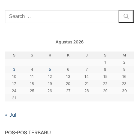
Cari:
Agustus 2026
S
S
R
K
J
S
M
1
2
3
4
5
6
7
8
9
10
11
12
13
14
15
16
17
18
19
20
21
22
23
24
25
26
27
28
29
30
31
« Jul
POS-POS TERBARU