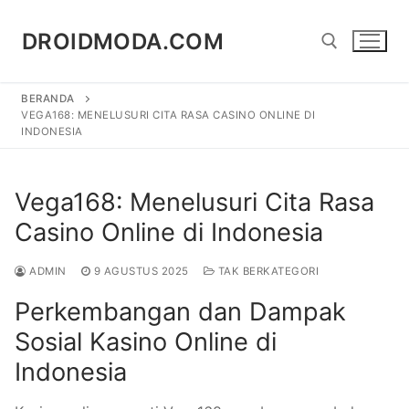
Lompat
ke
DROIDMODA.COM
konten
BERANDA
Cari:
VEGA168: MENELUSURI CITA RASA CASINO ONLINE DI
INDONESIA
Vega168: Menelusuri Cita Rasa
Casino Online di Indonesia
ADMIN
9 AGUSTUS 2025
TAK BERKATEGORI
Perkembangan dan Dampak
Sosial Kasino Online di
Indonesia