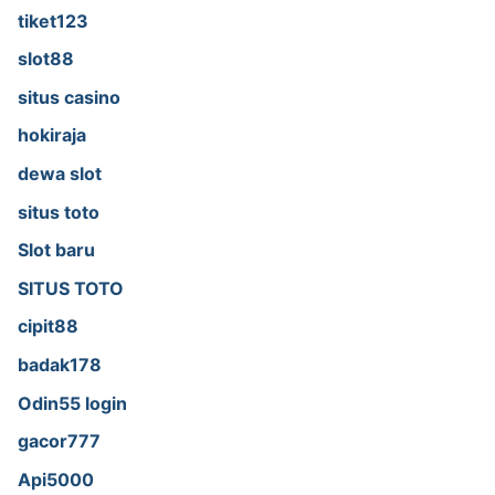
tiket123
slot88
situs casino
hokiraja
dewa slot
situs toto
Slot baru
SITUS TOTO
cipit88
badak178
Odin55 login
gacor777
Api5000