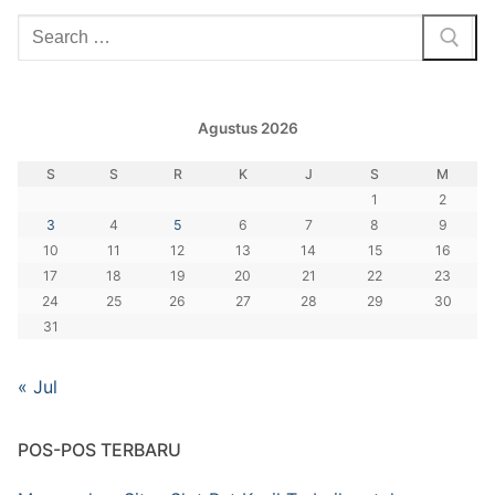
Cari:
Agustus 2026
S
S
R
K
J
S
M
1
2
3
4
5
6
7
8
9
10
11
12
13
14
15
16
17
18
19
20
21
22
23
24
25
26
27
28
29
30
31
« Jul
POS-POS TERBARU