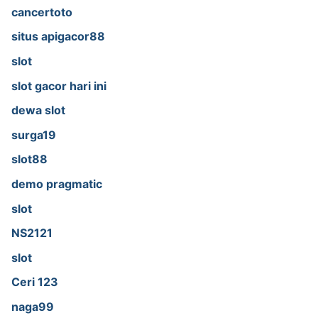
cancertoto
situs apigacor88
slot
slot gacor hari ini
dewa slot
surga19
slot88
demo pragmatic
slot
NS2121
slot
Ceri 123
naga99