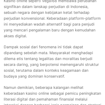
Kasino online seperti Vega168 membawa perubahan
signifikan dalam lanskap perjudian di Indonesia,
sebuah negara dengan kebijakan ketat terhadap
perjudian konvensional. Keberadaan platform-platform
ini menyediakan wadah alternatif bagi para penjudi
yang mencari pengalaman baru dengan kemudahan
akses digital.
Dampak sosial dari fenomena ini tidak dapat
dipandang sebelah mata. Masyarakat menghadapi
dilema etis tentang legalitas dan moralitas berjudi
secara daring, yang berpotensi memengaruhi struktur
sosial, terutama dalam konteks keagamaan dan
budaya yang dominan konservatif.
Namun demikian, beberapa kalangan melihat
keberadaan kasino online sebagai pemicu peningkatan
literasi digital dan pemahaman finansial melalui
interaksi dengan berbagai jenis permainan dan strategi