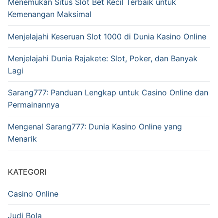
Menemukan Situs Slot Bet Kecil Terbaik untuk
Kemenangan Maksimal
Menjelajahi Keseruan Slot 1000 di Dunia Kasino Online
Menjelajahi Dunia Rajakete: Slot, Poker, dan Banyak
Lagi
Sarang777: Panduan Lengkap untuk Casino Online dan
Permainannya
Mengenal Sarang777: Dunia Kasino Online yang
Menarik
KATEGORI
Casino Online
Judi Bola