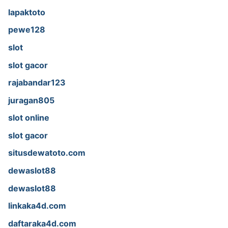
lapaktoto
pewe128
slot
slot gacor
rajabandar123
juragan805
slot online
slot gacor
situsdewatoto.com
dewaslot88
dewaslot88
linkaka4d.com
daftaraka4d.com