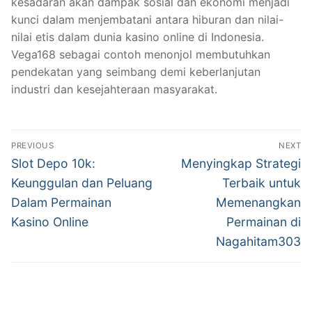
kesadaran akan dampak sosial dan ekonomi menjadi
kunci dalam menjembatani antara hiburan dan nilai-
nilai etis dalam dunia kasino online di Indonesia.
Vega168 sebagai contoh menonjol membutuhkan
pendekatan yang seimbang demi keberlanjutan
industri dan kesejahteraan masyarakat.
Navigasi
PREVIOUS
NEXT
pos
Previous
Next
Slot Depo 10k:
Menyingkap Strategi
post:
post:
Keunggulan dan Peluang
Terbaik untuk
Dalam Permainan
Memenangkan
Kasino Online
Permainan di
Nagahitam303