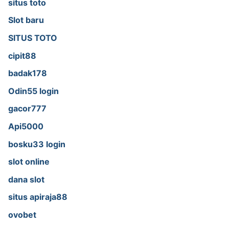
situs toto
Slot baru
SITUS TOTO
cipit88
badak178
Odin55 login
gacor777
Api5000
bosku33 login
slot online
dana slot
situs apiraja88
ovobet