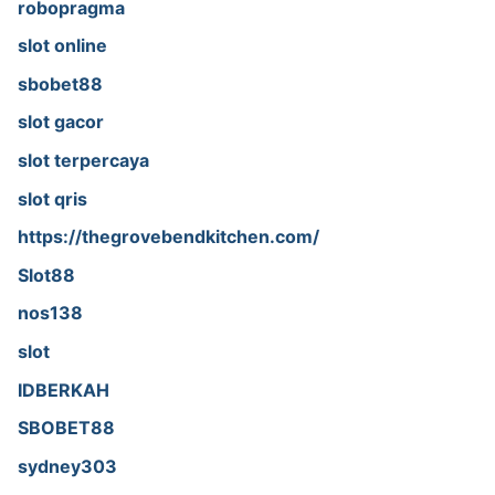
robopragma
slot online
sbobet88
slot gacor
slot terpercaya
slot qris
https://thegrovebendkitchen.com/
Slot88
nos138
slot
IDBERKAH
SBOBET88
sydney303