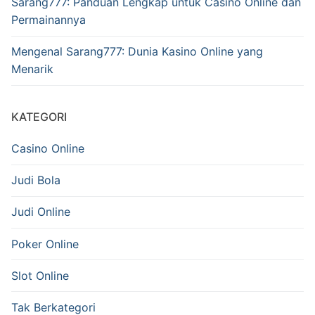
Sarang777: Panduan Lengkap untuk Casino Online dan
Permainannya
Mengenal Sarang777: Dunia Kasino Online yang
Menarik
KATEGORI
Casino Online
Judi Bola
Judi Online
Poker Online
Slot Online
Tak Berkategori