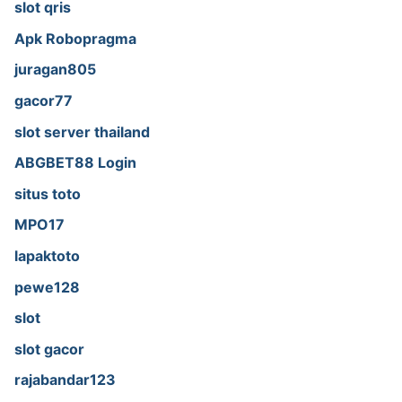
slot qris
Apk Robopragma
juragan805
gacor77
slot server thailand
ABGBET88 Login
situs toto
MPO17
lapaktoto
pewe128
slot
slot gacor
rajabandar123