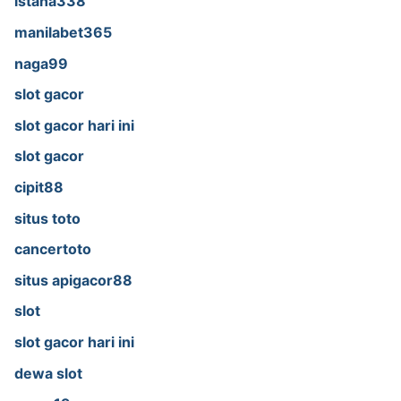
istana338
manilabet365
naga99
slot gacor
slot gacor hari ini
slot gacor
cipit88
situs toto
cancertoto
situs apigacor88
slot
slot gacor hari ini
dewa slot