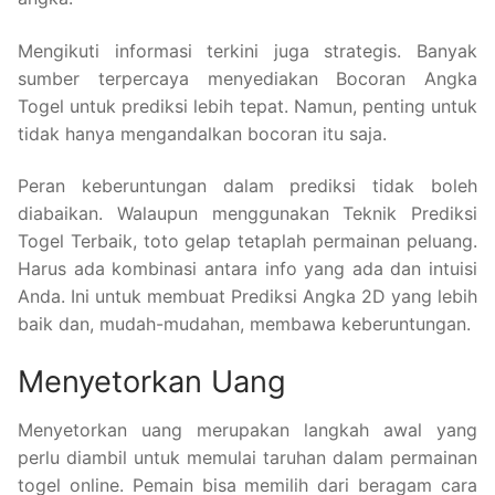
Mengikuti informasi terkini juga strategis. Banyak
sumber terpercaya menyediakan Bocoran Angka
Togel untuk prediksi lebih tepat. Namun, penting untuk
tidak hanya mengandalkan bocoran itu saja.
Peran keberuntungan dalam prediksi tidak boleh
diabaikan. Walaupun menggunakan Teknik Prediksi
Togel Terbaik, toto gelap tetaplah permainan peluang.
Harus ada kombinasi antara info yang ada dan intuisi
Anda. Ini untuk membuat Prediksi Angka 2D yang lebih
baik dan, mudah-mudahan, membawa keberuntungan.
Menyetorkan Uang
Menyetorkan uang merupakan langkah awal yang
perlu diambil untuk memulai taruhan dalam permainan
togel online. Pemain bisa memilih dari beragam cara