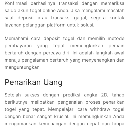
Konfirmasi berhasilnya transaksi dengan memeriksa
saldo akun togel online Anda. Jika mengalami masalah
saat deposit atau transaksi gagal, segera kontak
layanan pelanggan platform untuk solusi.
Memahami cara deposit togel dan memilih metode
pembayaran yang tepat memungkinkan pemain
bertaruh dengan percaya diri. Ini adalah langkah awal
menuju pengalaman bertaruh yang menyenangkan dan
menguntungkan.
Penarikan Uang
Setelah sukses dengan prediksi angka 2D, tahap
berikutnya melibatkan pengenalan proses penarikan
togel yang tepat. Mempelajari cara withdraw togel
dengan benar sangat krusial. Ini memungkinkan Anda
mengamankan kemenangan dengan cepat dan tanpa