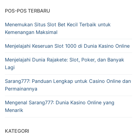
POS-POS TERBARU
Menemukan Situs Slot Bet Kecil Terbaik untuk
Kemenangan Maksimal
Menjelajahi Keseruan Slot 1000 di Dunia Kasino Online
Menjelajahi Dunia Rajakete: Slot, Poker, dan Banyak
Lagi
Sarang777: Panduan Lengkap untuk Casino Online dan
Permainannya
Mengenal Sarang777: Dunia Kasino Online yang
Menarik
KATEGORI