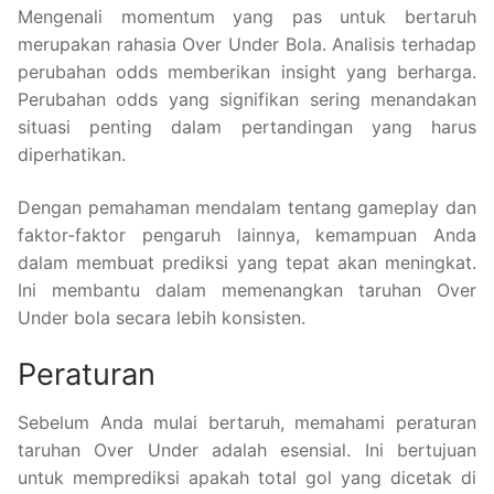
Mengenali momentum yang pas untuk bertaruh
merupakan rahasia Over Under Bola. Analisis terhadap
perubahan odds memberikan insight yang berharga.
Perubahan odds yang signifikan sering menandakan
situasi penting dalam pertandingan yang harus
diperhatikan.
Dengan pemahaman mendalam tentang gameplay dan
faktor-faktor pengaruh lainnya, kemampuan Anda
dalam membuat prediksi yang tepat akan meningkat.
Ini membantu dalam memenangkan taruhan Over
Under bola secara lebih konsisten.
Peraturan
Sebelum Anda mulai bertaruh, memahami peraturan
taruhan Over Under adalah esensial. Ini bertujuan
untuk memprediksi apakah total gol yang dicetak di