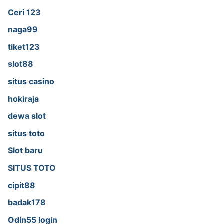
Ceri 123
naga99
tiket123
slot88
situs casino
hokiraja
dewa slot
situs toto
Slot baru
SITUS TOTO
cipit88
badak178
Odin55 login