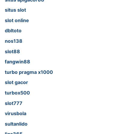
situs slot
slot online
dbltoto
nos138
slot88
fangwin88
turbo pragma x1000
slot gacor
turbox500
slot777
virusbola
sultanlido