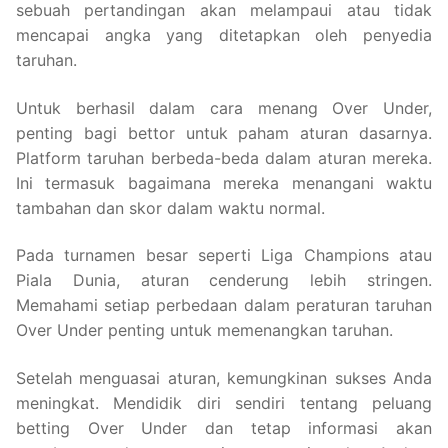
sebuah pertandingan akan melampaui atau tidak
mencapai angka yang ditetapkan oleh penyedia
taruhan.
Untuk berhasil dalam cara menang Over Under,
penting bagi bettor untuk paham aturan dasarnya.
Platform taruhan berbeda-beda dalam aturan mereka.
Ini termasuk bagaimana mereka menangani waktu
tambahan dan skor dalam waktu normal.
Pada turnamen besar seperti Liga Champions atau
Piala Dunia, aturan cenderung lebih stringen.
Memahami setiap perbedaan dalam peraturan taruhan
Over Under penting untuk memenangkan taruhan.
Setelah menguasai aturan, kemungkinan sukses Anda
meningkat. Mendidik diri sendiri tentang peluang
betting Over Under dan tetap informasi akan