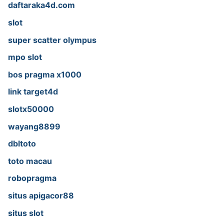
daftaraka4d.com
slot
super scatter olympus
mpo slot
bos pragma x1000
link target4d
slotx50000
wayang8899
dbltoto
toto macau
robopragma
situs apigacor88
situs slot