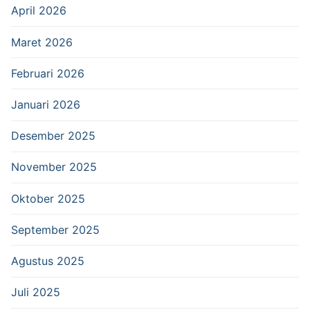
April 2026
Maret 2026
Februari 2026
Januari 2026
Desember 2025
November 2025
Oktober 2025
September 2025
Agustus 2025
Juli 2025