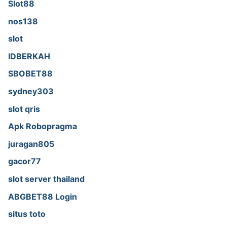
Slot88
nos138
slot
IDBERKAH
SBOBET88
sydney303
slot qris
Apk Robopragma
juragan805
gacor77
slot server thailand
ABGBET88 Login
situs toto