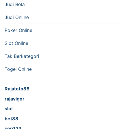
Judi Bola
Judi Online
Poker Online
Slot Online
Tak Berkategori
Togel Online
Rajatoto88
rajavigor
slot
bet88
ceri123