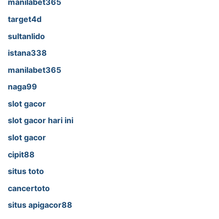
manilabet365
target4d
sultanlido
istana338
manilabet365
naga99
slot gacor
slot gacor hari ini
slot gacor
cipit88
situs toto
cancertoto
situs apigacor88