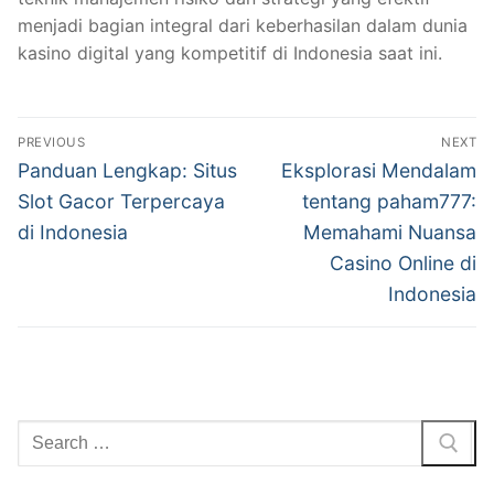
menjadi bagian integral dari keberhasilan dalam dunia
kasino digital yang kompetitif di Indonesia saat ini.
Navigasi
PREVIOUS
NEXT
pos
Previous
Next
Panduan Lengkap: Situs
Eksplorasi Mendalam
post:
post:
Slot Gacor Terpercaya
tentang paham777:
di Indonesia
Memahami Nuansa
Casino Online di
Indonesia
Cari: