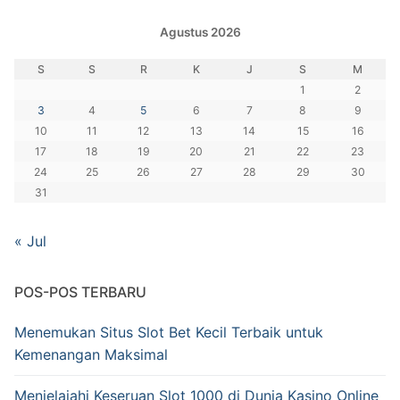
Agustus 2026
S
S
R
K
J
S
M
1
2
3
4
5
6
7
8
9
10
11
12
13
14
15
16
17
18
19
20
21
22
23
24
25
26
27
28
29
30
31
« Jul
POS-POS TERBARU
Menemukan Situs Slot Bet Kecil Terbaik untuk
Kemenangan Maksimal
Menjelajahi Keseruan Slot 1000 di Dunia Kasino Online