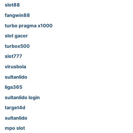
slot88
fangwin88
turbo pragma x1000
slot gacor
turbox500
slot777
virusbola
sultanlido
liga365
sultanlido login
target4d
sultanlido
mpo slot