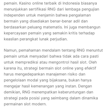
pemain. Kasino online terbaik di Indonesia biasanya
menunjukkan sertifikasi RNG dari lembaga pengujian
independen untuk menjamin bahwa pengalaman
bermain yang disediakan benar-benar adil dan
berdasarkan peluang matematis. Ini juga membangun
kepercayaan pemain yang semakin kritis terhadap
keaslian perangkat lunak perjudian.
Namun, pemahaman mendalam tentang RNG menuntut
pemain untuk menyadari bahwa tidak ada cara pasti
untuk memprediksi atau mengontrol hasil slot. Oleh
karena itu, strategi bermain slot online yang efektif
harus mengedepankan manajemen risiko dan
pengelolaan modal yang bijaksana, bukan hanya
mengejar hasil kemenangan yang instan. Dengan
demikian, RNG menempatkan keberuntungan dan
strategi pada posisi yang seimbang dalam dinamika
permainan slot modern.